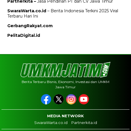
Partnerkita –
Jasa Pendirian PT dan CV Jawa Timur
SwaraWarta.co.id
– Berita Indonesia Terkini 2025 Viral
Terbaru Hari Ini
GerbangRakyat.com
PelitaDigital.id
Berita Terbaru Bisnis, Ekonomi, Investasi dan UMKM
Jawa Timur
MEDIA NETWORK
SwaraWarta.co.id
Partnerkita.id