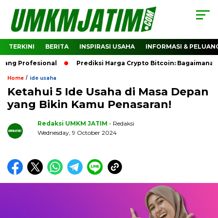
TERKINI
BERITA
INSPIRASI USAHA
INFORMASI & PELUAN
ofesional
Prediksi Harga Crypto Bitcoin: Bagaimana Predic
/
Home
ide usaha
Ketahui 5 Ide Usaha di Masa Depan
yang Bikin Kamu Penasaran!
Redaksi UMKM JATIM
- Redaksi
Wednesday, 9 October 2024