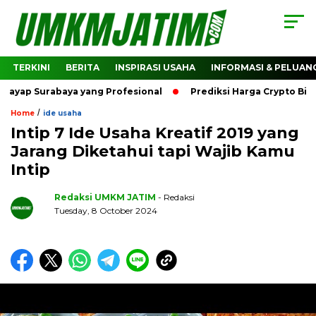
TERKINI
BERITA
INSPIRASI USAHA
INFORMASI & PELUAN
Surabaya yang Profesional
Prediksi Harga Crypto Bitcoin:
/
Home
ide usaha
Intip 7 Ide Usaha Kreatif 2019 yang
Jarang Diketahui tapi Wajib Kamu
Intip
Redaksi UMKM JATIM
- Redaksi
Tuesday, 8 October 2024