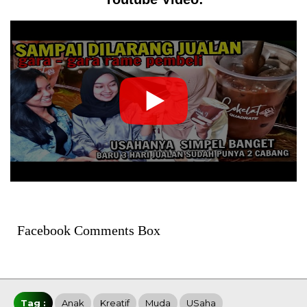
Facebook Comments Box
Tag :
Anak
Kreatif
Muda
USaha