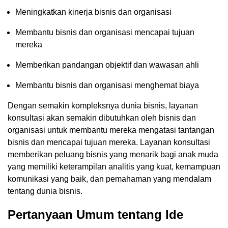
Meningkatkan kinerja bisnis dan organisasi
Membantu bisnis dan organisasi mencapai tujuan
mereka
Memberikan pandangan objektif dan wawasan ahli
Membantu bisnis dan organisasi menghemat biaya
Dengan semakin kompleksnya dunia bisnis, layanan
konsultasi akan semakin dibutuhkan oleh bisnis dan
organisasi untuk membantu mereka mengatasi tantangan
bisnis dan mencapai tujuan mereka. Layanan konsultasi
memberikan peluang bisnis yang menarik bagi anak muda
yang memiliki keterampilan analitis yang kuat, kemampuan
komunikasi yang baik, dan pemahaman yang mendalam
tentang dunia bisnis.
Pertanyaan Umum tentang Ide