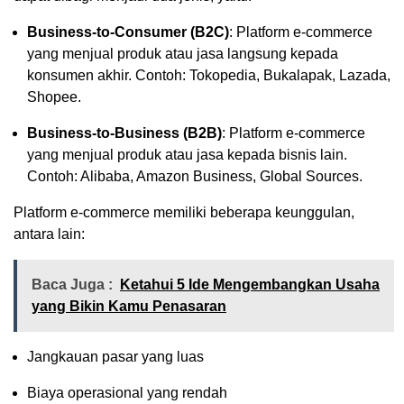
Business-to-Consumer (B2C)
: Platform e-commerce
yang menjual produk atau jasa langsung kepada
konsumen akhir. Contoh: Tokopedia, Bukalapak, Lazada,
Shopee.
Business-to-Business (B2B)
: Platform e-commerce
yang menjual produk atau jasa kepada bisnis lain.
Contoh: Alibaba, Amazon Business, Global Sources.
Platform e-commerce memiliki beberapa keunggulan,
antara lain:
Baca Juga :
Ketahui 5 Ide Mengembangkan Usaha
yang Bikin Kamu Penasaran
Jangkauan pasar yang luas
Biaya operasional yang rendah