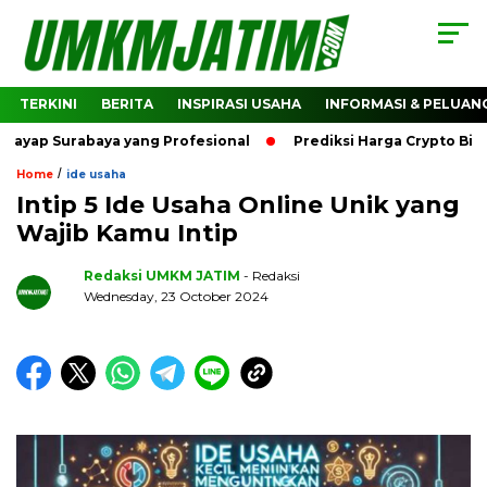
TERKINI
BERITA
INSPIRASI USAHA
INFORMASI & PELUAN
urabaya yang Profesional
Prediksi Harga Crypto Bitcoin: 
/
Home
ide usaha
Intip 5 Ide Usaha Online Unik yang
Wajib Kamu Intip
Redaksi UMKM JATIM
- Redaksi
Wednesday, 23 October 2024