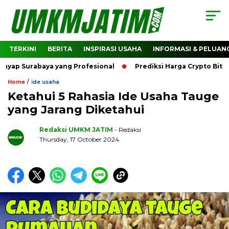
TERKINI
BERITA
INSPIRASI USAHA
INFORMASI & PELUAN
rabaya yang Profesional
Prediksi Harga Crypto Bitcoin: Ba
/
Home
ide usaha
Ketahui 5 Rahasia Ide Usaha Tauge
yang Jarang Diketahui
Redaksi UMKM JATIM
- Redaksi
Thursday, 17 October 2024