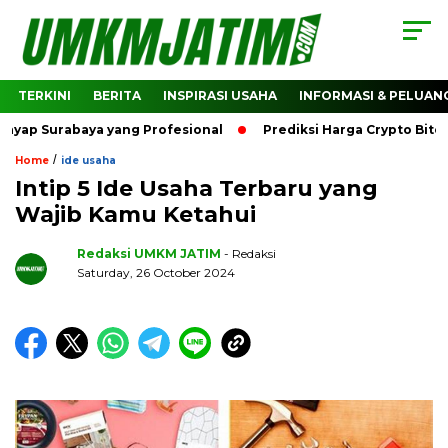
TERKINI
BERITA
INSPIRASI USAHA
INFORMASI & PELUAN
rabaya yang Profesional
Prediksi Harga Crypto Bitcoin: B
/
Home
ide usaha
Intip 5 Ide Usaha Terbaru yang
Wajib Kamu Ketahui
Redaksi UMKM JATIM
- Redaksi
Saturday, 26 October 2024