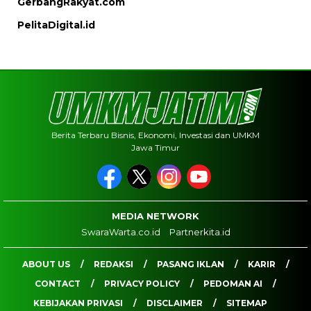
GerbangRakyat.com
PelitaDigital.id
Berita Terbaru Bisnis, Ekonomi, Investasi dan UMKM
Jawa Timur
MEDIA NETWORK
SwaraWarta.co.id
Partnerkita.id
ABOUT US
REDAKSI
PASANG IKLAN
KARIR
CONTACT
PRIVACY POLICY
PEDOMAN AI
KEBIJAKAN PRIVASI
DISCLAIMER
SITEMAP