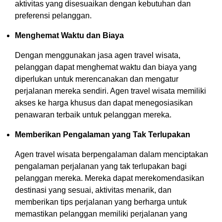
aktivitas yang disesuaikan dengan kebutuhan dan
preferensi pelanggan.
Menghemat Waktu dan Biaya
Dengan menggunakan jasa agen travel wisata,
pelanggan dapat menghemat waktu dan biaya yang
diperlukan untuk merencanakan dan mengatur
perjalanan mereka sendiri. Agen travel wisata memiliki
akses ke harga khusus dan dapat menegosiasikan
penawaran terbaik untuk pelanggan mereka.
Memberikan Pengalaman yang Tak Terlupakan
Agen travel wisata berpengalaman dalam menciptakan
pengalaman perjalanan yang tak terlupakan bagi
pelanggan mereka. Mereka dapat merekomendasikan
destinasi yang sesuai, aktivitas menarik, dan
memberikan tips perjalanan yang berharga untuk
memastikan pelanggan memiliki perjalanan yang