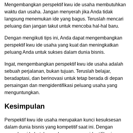
Mengembangkan perspektif kwu ide usaha membutuhkan
waktu dan usaha. Jangan menyerah jika Anda tidak
langsung menemukan ide yang bagus. Teruslah mencari
peluang dan jangan takut untuk mencoba hal-hal baru.
Dengan mengikuti tips ini, Anda dapat mengembangkan
perspektif kwu ide usaha yang kuat dan meningkatkan
peluang Anda untuk sukses dalam dunia bisnis.
Ingat, mengembangkan perspektif kwu ide usaha adalah
sebuah perjalanan, bukan tujuan. Teruslah belajar,
beradaptasi, dan berinovasi untuk tetap berada di depan
persaingan dan mengidentifikasi peluang usaha yang
menguntungkan.
Kesimpulan
Perspektif kwu ide usaha merupakan kunci kesuksesan
dalam dunia bisnis yang kompetitif saat ini. Dengan