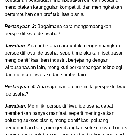
menciptakan keunggulan kompetitif, dan meningkatkan
pertumbuhan dan profitabilitas bisnis.
Pertanyaan 3:
Bagaimana cara mengembangkan
perspektif kwu ide usaha?
Jawaban:
Ada beberapa cara untuk mengembangkan
perspektif kwu ide usaha, seperti melakukan riset pasar,
mengidentifikasi tren industri, berjejaring dengan
wirausahawan lain, mengikuti perkembangan teknologi,
dan mencari inspirasi dari sumber lain.
Pertanyaan 4:
Apa saja manfaat memiliki perspektif kwu
ide usaha?
Jawaban:
Memiliki perspektif kwu ide usaha dapat
memberikan banyak manfaat, seperti meningkatkan
peluang sukses bisnis, mengidentifikasi peluang
pertumbuhan baru, mengembangkan solusi inovatif untuk
memenuhi kebutuhan pelanggan, dan berkontribusi pada