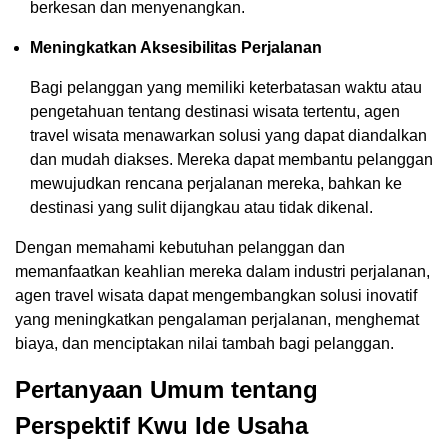
berkesan dan menyenangkan.
Meningkatkan Aksesibilitas Perjalanan
Bagi pelanggan yang memiliki keterbatasan waktu atau
pengetahuan tentang destinasi wisata tertentu, agen
travel wisata menawarkan solusi yang dapat diandalkan
dan mudah diakses. Mereka dapat membantu pelanggan
mewujudkan rencana perjalanan mereka, bahkan ke
destinasi yang sulit dijangkau atau tidak dikenal.
Dengan memahami kebutuhan pelanggan dan
memanfaatkan keahlian mereka dalam industri perjalanan,
agen travel wisata dapat mengembangkan solusi inovatif
yang meningkatkan pengalaman perjalanan, menghemat
biaya, dan menciptakan nilai tambah bagi pelanggan.
Pertanyaan Umum tentang
Perspektif Kwu Ide Usaha