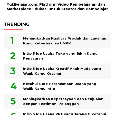
YukBelajar.com: Platform Video Pembelajaran dan
Marketplace Edukasi untuk Kreator dan Pembelajar
TRENDING
Meningkatkan Kualitas Produk dan Layanan:
Kunci Keberhasilan UMKM
Intip 5 Ide Usaha Toko yang Bikin Kamu
Penasaran
Intip 5 Ide Usaha Kreatif Anak Muda yang
Wajib Kamu Ketahui
Ketahui 5 Ide Perencanaan Usaha yang
Wajib Kamu Intip
Meningkatkan Kepercayaan dan Penjualan
dengan Testimoni Pelanggan
Intip 5 Ide Usaha PPT yang Jarang Diketahui