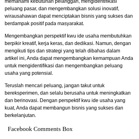
memahami kebutuhan pelanggan, mengidentifikasi
peluang pasar, dan mengembangkan solusi inovatif,
wirausahawan dapat menciptakan bisnis yang sukses dan
berdampak positif pada masyarakat.
Mengembangkan perspektif kwu ide usaha membutuhkan
berpikir kreatif, kerja keras, dan dedikasi. Namun, dengan
mengikuti tips dan strategi yang telah dibahas dalam
artikel ini, Anda dapat mengembangkan kemampuan Anda
untuk mengidentifikasi dan mengembangkan peluang
usaha yang potensial.
Teruslah mencari peluang, jangan takut untuk
bereksperimen, dan selalu berusaha untuk meningkatkan
dan berinovasi. Dengan perspektif kwu ide usaha yang
kuat, Anda dapat membangun bisnis yang sukses dan
berkelanjutan.
Facebook Comments Box