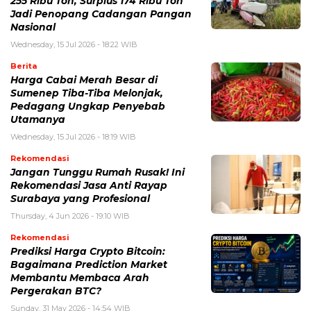
255 Ribu Ton, Surplus 174 Ribu Ton
Jadi Penopang Cadangan Pangan
Nasional
Wednesday, 15 Jul 2026 - 18:22 WIB
Berita
Harga Cabai Merah Besar di
Sumenep Tiba-Tiba Melonjak,
Pedagang Ungkap Penyebab
Utamanya
Wednesday, 15 Jul 2026 - 18:19 WIB
Rekomendasi
Jangan Tunggu Rumah Rusak! Ini
Rekomendasi Jasa Anti Rayap
Surabaya yang Profesional
Thursday, 4 Jun 2026 - 19:10 WIB
Rekomendasi
Prediksi Harga Crypto Bitcoin:
Bagaimana Prediction Market
Membantu Membaca Arah
Pergerakan BTC?
Sunday, 31 May 2026 - 14:54 WIB