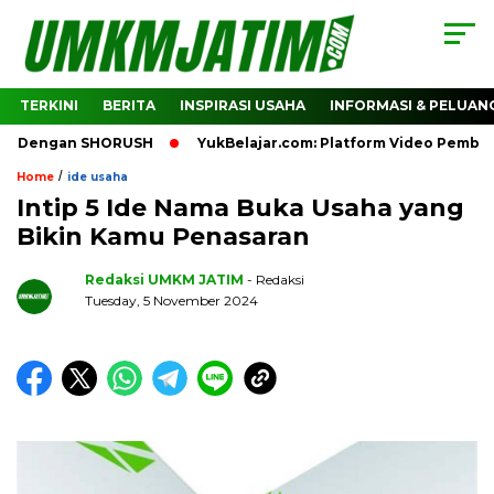
TERKINI
BERITA
INSPIRASI USAHA
INFORMASI & PELUAN
gan SHORUSH
YukBelajar.com: Platform Video Pembelajaran 
/
Home
ide usaha
Intip 5 Ide Nama Buka Usaha yang
Bikin Kamu Penasaran
Redaksi UMKM JATIM
- Redaksi
Tuesday, 5 November 2024