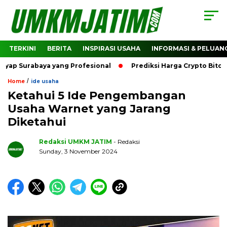
TERKINI
BERITA
INSPIRASI USAHA
INFORMASI & PELUAN
abaya yang Profesional
Prediksi Harga Crypto Bitcoin: Ba
/
Home
ide usaha
Ketahui 5 Ide Pengembangan
Usaha Warnet yang Jarang
Diketahui
Redaksi UMKM JATIM
- Redaksi
Sunday, 3 November 2024