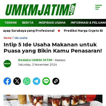
TERKINI
BERITA
INSPIRASI USAHA
INFORMASI & PELUAN
Surabaya yang Profesional
Prediksi Harga Crypto Bitcoin: 
/
Home
ide usaha
Intip 5 Ide Usaha Makanan untuk
Puasa yang Bikin Kamu Penasaran!
Redaksi UMKM JATIM
- Redaksi
Saturday, 2 November 2024