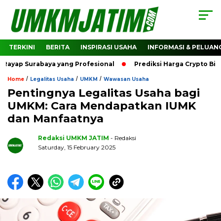
TERKINI
BERITA
INSPIRASI USAHA
INFORMASI & PELUAN
ap Surabaya yang Profesional
Prediksi Harga Crypto Bitcoi
/
/
/
Home
Legalitas Usaha
UMKM
Wawasan Usaha
Pentingnya Legalitas Usaha bagi
UMKM: Cara Mendapatkan IUMK
dan Manfaatnya
Redaksi UMKM JATIM
- Redaksi
Saturday, 15 February 2025