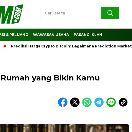
SI & PELUANG
WAWASAN USAHA
PASANG IKLAN
ediksi Harga Crypto Bitcoin: Bagaimana Prediction Market Mem
di Rumah yang Bikin Kamu