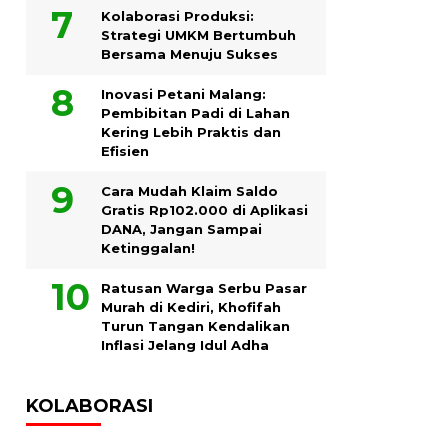
Kolaborasi Produksi:
Strategi UMKM Bertumbuh
Bersama Menuju Sukses
Inovasi Petani Malang:
Pembibitan Padi di Lahan
Kering Lebih Praktis dan
Efisien
Cara Mudah Klaim Saldo
Gratis Rp102.000 di Aplikasi
DANA, Jangan Sampai
Ketinggalan!
Ratusan Warga Serbu Pasar
Murah di Kediri, Khofifah
Turun Tangan Kendalikan
Inflasi Jelang Idul Adha
KOLABORASI