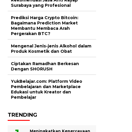
Surabaya yang Profesional
Prediksi Harga Crypto Bitcoin:
Bagaimana Prediction Market
Membantu Membaca Arah
Pergerakan BTC?
Mengenal Jenis-jenis Alkohol dalam
Produk Kosmetik dan Obat
Ciptakan Ramadhan Berkesan
Dengan SHORUSH
YukBelajar.com: Platform Video
Pembelajaran dan Marketplace
Edukasi untuk Kreator dan
Pembelajar
TRENDING
Meningkatkan Kepercayaan