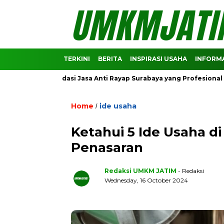
TERKINI
BERITA
INSPIRASI USAHA
INFORMA
 Rekomendasi Jasa Anti Rayap Surabaya yang Profesional
Pr
Home
ide usaha
/
Ketahui 5 Ide Usaha 
Penasaran
Redaksi UMKM JATIM
- Redaksi
Wednesday, 16 October 2024