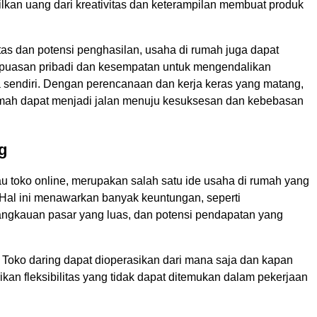
lkan uang dari kreativitas dan keterampilan membuat produk
litas dan potensi penghasilan, usaha di rumah juga dapat
puasan pribadi dan kesempatan untuk mengendalikan
 sendiri. Dengan perencanaan dan kerja keras yang matang,
umah dapat menjadi jalan menuju kesuksesan dan kebebasan
g
au toko online, merupakan salah satu ide usaha di rumah yang
 Hal ini menawarkan banyak keuntungan, seperti
ngkauan pasar yang luas, dan potensi pendapatan yang
Toko daring dapat dioperasikan dari mana saja dan kapan
kan fleksibilitas yang tidak dapat ditemukan dalam pekerjaan