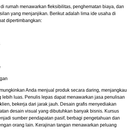
di rumah menawarkan fleksibilitas, penghematan biaya, dan
ilan yang menjanjikan. Berikut adalah lima ide usaha di
at dipertimbangkan:
s
e
ngan
mungkinkan Anda menjual produk secara daring, menjangkau
 lebih luas. Penulis lepas dapat menawarkan jasa penulisan
klien, bekerja dari jarak jauh. Desain grafis menyediakan
tan desain visual yang dibutuhkan banyak bisnis. Kursus
enjadi sumber pendapatan pasif, berbagi pengetahuan dan
engan orang lain. Kerajinan tangan menawarkan peluang