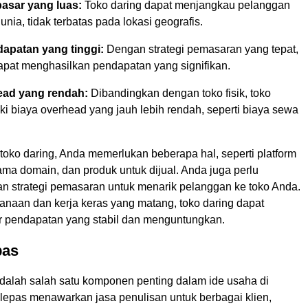
asar yang luas:
Toko daring dapat menjangkau pelanggan
dunia, tidak terbatas pada lokasi geografis.
apatan yang tinggi:
Dengan strategi pemasaran yang tepat,
dapat menghasilkan pendapatan yang signifikan.
ead yang rendah:
Dibandingkan dengan toko fisik, toko
ki biaya overhead yang jauh lebih rendah, seperti biaya sewa
toko daring, Anda memerlukan beberapa hal, seperti platform
ma domain, dan produk untuk dijual. Anda juga perlu
strategi pemasaran untuk menarik pelanggan ke toko Anda.
naan dan kerja keras yang matang, toko daring dapat
 pendapatan yang stabil dan menguntungkan.
pas
adalah salah satu komponen penting dalam ide usaha di
 lepas menawarkan jasa penulisan untuk berbagai klien,