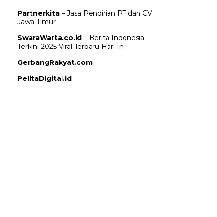
Partnerkita –
Jasa Pendirian PT dan CV
Jawa Timur
SwaraWarta.co.id
– Berita Indonesia
Terkini 2025 Viral Terbaru Hari Ini
GerbangRakyat.com
PelitaDigital.id