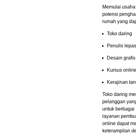
Memulai usaha 
potensi penghas
rumah yang dap
Toko daring
Penulis lepa
Desain grafis
Kursus onlin
Kerajinan ta
Toko daring me
pelanggan yang
untuk berbagai 
layanan pembua
online dapat m
keterampilan d