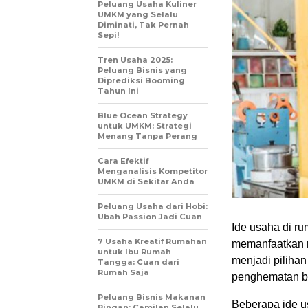
Peluang Usaha Kuliner
UMKM yang Selalu
Diminati, Tak Pernah
Sepi!
Tren Usaha 2025:
Peluang Bisnis yang
Diprediksi Booming
Tahun Ini
Blue Ocean Strategy
untuk UMKM: Strategi
Menang Tanpa Perang
Cara Efektif
Menganalisis Kompetitor
UMKM di Sekitar Anda
Peluang Usaha dari Hobi:
Ubah Passion Jadi Cuan
Ide usaha di r
7 Usaha Kreatif Rumahan
memanfaatkan r
untuk Ibu Rumah
menjadi pilihan
Tangga: Cuan dari
Rumah Saja
penghematan bi
Peluang Bisnis Makanan
Beberapa ide u
Ringan: Camilan Selalu