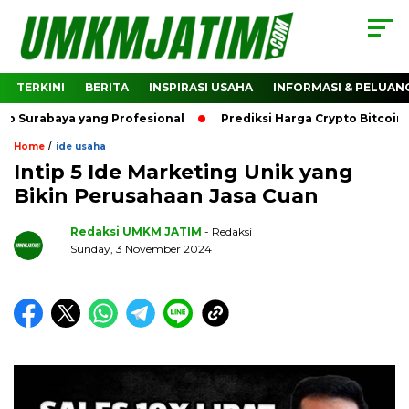
TERKINI
BERITA
INSPIRASI USAHA
INFORMASI & PELUAN
aya yang Profesional
Prediksi Harga Crypto Bitcoin: Baga
/
Home
ide usaha
Intip 5 Ide Marketing Unik yang
Bikin Perusahaan Jasa Cuan
Redaksi UMKM JATIM
- Redaksi
Sunday, 3 November 2024