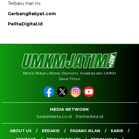
Terbaru Hari Ini
GerbangRakyat.com
PelitaDigital.id
Berita Terbaru Bisnis, Ekonomi, Investasi dan UMKM
Jawa Timur
MEDIA NETWORK
SwaraWarta.co.id
Partnerkita.id
ABOUT US
REDAKSI
PASANG IKLAN
KARIR