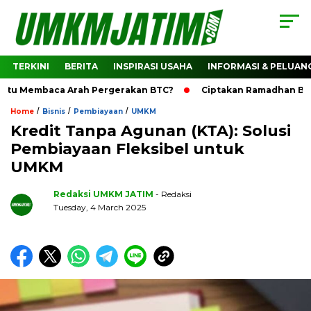
TERKINI
BERITA
INSPIRASI USAHA
INFORMASI & PELUAN
 Membaca Arah Pergerakan BTC?
Ciptakan Ramadhan Berkes
/
/
/
Home
Bisnis
Pembiayaan
UMKM
Kredit Tanpa Agunan (KTA): Solusi
Pembiayaan Fleksibel untuk
UMKM
Redaksi UMKM JATIM
- Redaksi
Tuesday, 4 March 2025