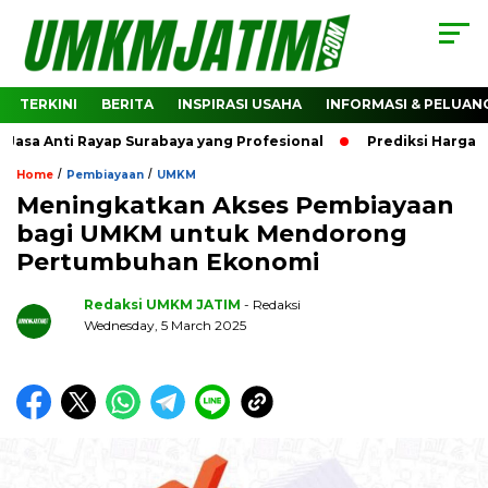
TERKINI
BERITA
INSPIRASI USAHA
INFORMASI & PELUAN
 Anti Rayap Surabaya yang Profesional
Prediksi Harga Cryp
/
/
Home
Pembiayaan
UMKM
Meningkatkan Akses Pembiayaan
bagi UMKM untuk Mendorong
Pertumbuhan Ekonomi
Redaksi UMKM JATIM
- Redaksi
Wednesday, 5 March 2025