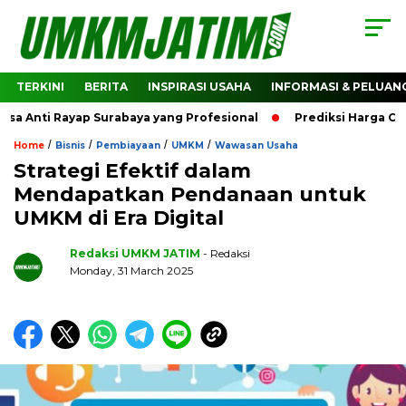
TERKINI
BERITA
INSPIRASI USAHA
INFORMASI & PELUAN
a Anti Rayap Surabaya yang Profesional
Prediksi Harga Cry
/
/
/
/
Home
Bisnis
Pembiayaan
UMKM
Wawasan Usaha
Strategi Efektif dalam
Mendapatkan Pendanaan untuk
UMKM di Era Digital
Redaksi UMKM JATIM
- Redaksi
Monday, 31 March 2025