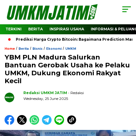
TERKINI
BERITA
INSPIRASI USAHA
INFORMASI & PELUAN
Prediksi Harga Crypto Bitcoin: Bagaimana Prediction Marke
/
/
/
/
Home
Berita
Bisnis
Ekonomi
UMKM
YBM PLN Madura Salurkan
Bantuan Gerobak Usaha ke Pelaku
UMKM, Dukung Ekonomi Rakyat
Kecil
Redaksi UMKM JATIM
- Redaksi
Wednesday, 25 June 2025