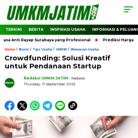
TERKINI
BERITA
INSPIRASI USAHA
INFORMASI & PELUAN
 Anti Rayap Surabaya yang Profesional
Prediksi Harga Cry
/
/
/
/
Home
Bisnis
Tips Usaha
UMKM
Wawasan Usaha
Crowdfunding: Solusi Kreatif
untuk Pendanaan Startup
Redaksi UMKM JATIM
- Redaksi
Thursday, 11 September 2025