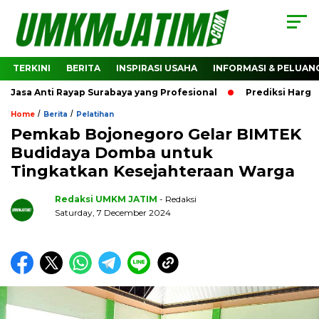
TERKINI
BERITA
INSPIRASI USAHA
INFORMASI & PELUAN
a Anti Rayap Surabaya yang Profesional
Prediksi Harga Cr
/
/
Home
Berita
Pelatihan
Pemkab Bojonegoro Gelar BIMTEK
Budidaya Domba untuk
Tingkatkan Kesejahteraan Warga
Redaksi UMKM JATIM
- Redaksi
Saturday, 7 December 2024