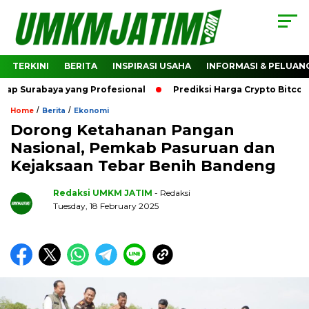
TERKINI
BERITA
INSPIRASI USAHA
INFORMASI & PELUAN
Surabaya yang Profesional
Prediksi Harga Crypto Bitcoin:
/
/
Home
Berita
Ekonomi
Dorong Ketahanan Pangan
Nasional, Pemkab Pasuruan dan
Kejaksaan Tebar Benih Bandeng
Redaksi UMKM JATIM
- Redaksi
Tuesday, 18 February 2025