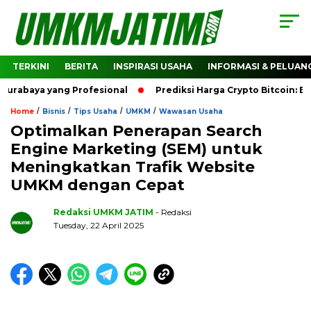
TERKINI
BERITA
INSPIRASI USAHA
INFORMASI & PELUAN
abaya yang Profesional
Prediksi Harga Crypto Bitcoin: Bag
/
/
/
/
Home
Bisnis
Tips Usaha
UMKM
Wawasan Usaha
Optimalkan Penerapan Search
Engine Marketing (SEM) untuk
Meningkatkan Trafik Website
UMKM dengan Cepat
Redaksi UMKM JATIM
- Redaksi
Tuesday, 22 April 2025