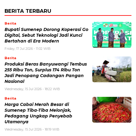
BERITA TERBARU
Berita
Bupati Sumenep Dorong Koperasi Go
Digital, Sebut Teknologi Jadi Kunci
Bertahan di Era Modern
Friday, 17 Jul 2026 - 11:02 WIB
Berita
Produksi Beras Banyuwangi Tembus
255 Ribu Ton, Surplus 174 Ribu Ton
Jadi Penopang Cadangan Pangan
Nasional
Wednesday, 15 Jul 2026 - 18:22 WIB
Berita
Harga Cabai Merah Besar di
Sumenep Tiba-Tiba Melonjak,
Pedagang Ungkap Penyebab
Utamanya
Wednesday, 15 Jul 2026 - 18:19 WIB