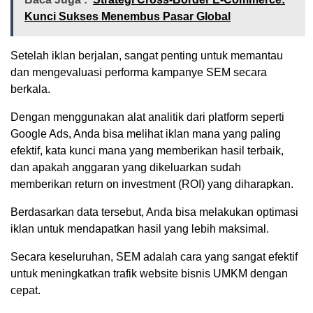
Kunci Sukses Menembus Pasar Global
Setelah iklan berjalan, sangat penting untuk memantau
dan mengevaluasi performa kampanye SEM secara
berkala.
Dengan menggunakan alat analitik dari platform seperti
Google Ads, Anda bisa melihat iklan mana yang paling
efektif, kata kunci mana yang memberikan hasil terbaik,
dan apakah anggaran yang dikeluarkan sudah
memberikan return on investment (ROI) yang diharapkan.
Berdasarkan data tersebut, Anda bisa melakukan optimasi
iklan untuk mendapatkan hasil yang lebih maksimal.
Secara keseluruhan, SEM adalah cara yang sangat efektif
untuk meningkatkan trafik website bisnis UMKM dengan
cepat.