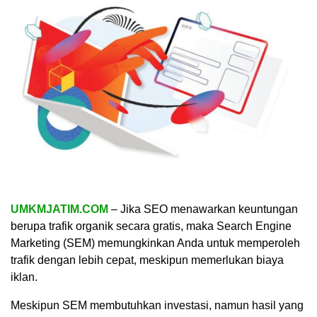
UMKMJATIM.COM
– Jika SEO menawarkan keuntungan
berupa trafik organik secara gratis, maka Search Engine
Marketing (SEM) memungkinkan Anda untuk memperoleh
trafik dengan lebih cepat, meskipun memerlukan biaya
iklan.
Meskipun SEM membutuhkan investasi, namun hasil yang