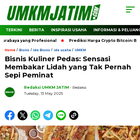
TERKINI
BERITA
INSPIRASI USAHA
INFORMASI & PELUAN
baya yang Profesional
Prediksi Harga Crypto Bitcoin: Bag
/
/
/
/
Home
Bisnis
Ide Bisnis
ide usaha
UMKM
Bisnis Kuliner Pedas: Sensasi
Membakar Lidah yang Tak Pernah
Sepi Peminat
Redaksi UMKM JATIM
- Redaksi
Tuesday, 13 May 2025