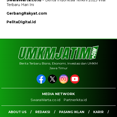
Terbaru Hari Ini
GerbangRakyat.com
PelitaDigital.id
Berita Terbaru Bisnis, Ekonomi, Investasi dan UMKM
Jawa Timur
MEDIA NETWORK
SwaraWarta.co.id
Partnerkita.id
ABOUT US
REDAKSI
PASANG IKLAN
KARIR