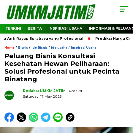
TERKINI
BERITA
INSPIRASI USAHA
INFORMASI & PELUAN
 Anti Rayap Surabaya yang Profesional
Prediksi Harga Cry
/
/
/
/
Home
Bisnis
Ide Bisnis
ide usaha
Inspirasi Usaha
Peluang Bisnis Konsultasi
Kesehatan Hewan Peliharaan:
Solusi Profesional untuk Pecinta
Binatang
Redaksi UMKM JATIM
- Redaksi
Saturday, 17 May 2025