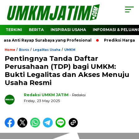
TERKINI
BERITA
INSPIRASI USAHA
INFORMASI & PELUAN
a Anti Rayap Surabaya yang Profesional
Prediksi Harga Cry
/
/
/
Home
Bisnis
Legalitas Usaha
UMKM
Pentingnya Tanda Daftar
Perusahaan (TDP) bagi UMKM:
Bukti Legalitas dan Akses Menuju
Usaha Resmi
Redaksi UMKM JATIM
- Redaksi
Friday, 23 May 2025