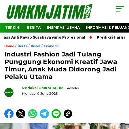
TERKINI
BERITA
INSPIRASI USAHA
INFORMASI & PELUAN
a Anti Rayap Surabaya yang Profesional
Prediksi Harga Cr
/
/
/
Home
Berita
Bisnis
Ekonomi
Industri Fashion Jadi Tulang
Punggung Ekonomi Kreatif Jawa
Timur, Anak Muda Didorong Jadi
Pelaku Utama
Redaksi UMKM JATIM
- Redaksi
Monday, 9 June 2025