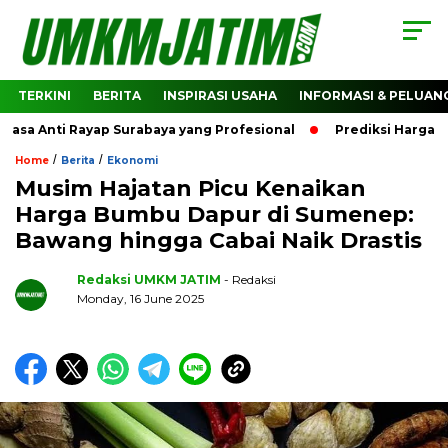
TERKINI
BERITA
INSPIRASI USAHA
INFORMASI & PELUAN
Anti Rayap Surabaya yang Profesional
Prediksi Harga Cryp
/
/
Home
Berita
Ekonomi
Musim Hajatan Picu Kenaikan
Harga Bumbu Dapur di Sumenep:
Bawang hingga Cabai Naik Drastis
Redaksi UMKM JATIM
- Redaksi
Monday, 16 June 2025