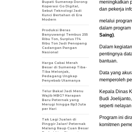
meningkatkan p
Bupati Sumenep Dorong
Koperasi Go Digital,
dan pekerja inf
Sebut Teknologi Jadi
Kunci Bertahan di Era
Modern
melalui program
dalam program
Produksi Beras
Banyuwangi Tembus 255
Saing)
.
Ribu Ton, Surplus 174
Ribu Ton Jadi Penopang
Dalam kegiatan
Cadangan Pangan
Nasional
pentingnya data
bantuan.
Harga Cabai Merah
Besar di Sumenep Tiba-
Tiba Melonjak,
Data yang akura
Pedagang Ungkap
memperoleh per
Penyebab Utamanya
Telur Bakal Jadi Menu
Kepala Dinas K
Wajib MBG? Harapan
Budi Joelijanto
Baru Peternak yang
Merugi hingga Rp3 Juta
seperti nelayan
per Hari
Program ini di
Tak Lagi Jualan di
Pinggir Jalan! Peternak
komitmen pemer
Malang Raup Cuan Besar