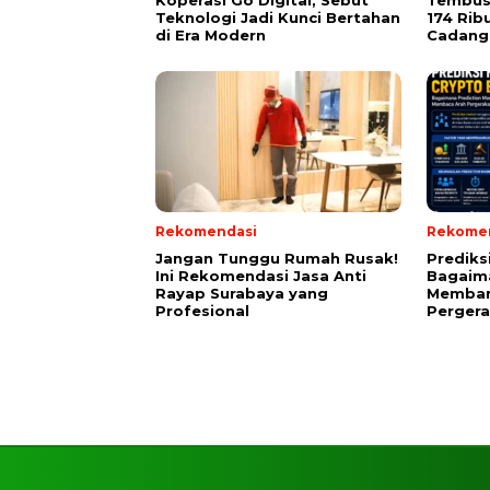
Koperasi Go Digital, Sebut
Tembus 
Teknologi Jadi Kunci Bertahan
174 Rib
di Era Modern
Cadang
Rekomendasi
Rekome
Jangan Tunggu Rumah Rusak!
Prediks
Ini Rekomendasi Jasa Anti
Bagaima
Rayap Surabaya yang
Memban
Profesional
Perger