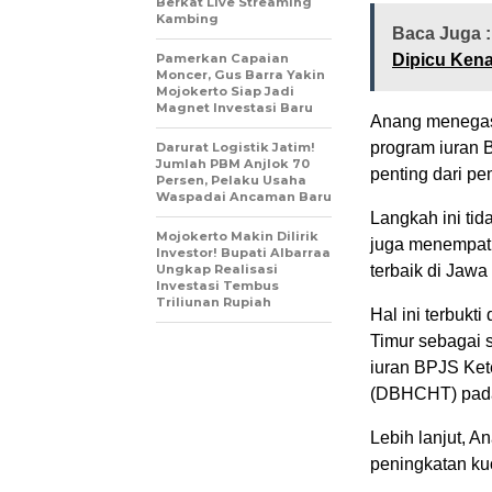
Berkat Live Streaming
Kambing
Baca Juga :
Pamerkan Capaian
Dipicu Ken
Moncer, Gus Barra Yakin
Mojokerto Siap Jadi
Magnet Investasi Baru
Anang menegask
program iuran 
Darurat Logistik Jatim!
Jumlah PBM Anjlok 70
penting dari p
Persen, Pelaku Usaha
Waspadai Ancaman Baru
Langkah ini ti
Mojokerto Makin Dilirik
juga menempatk
Investor! Bupati Albarraa
Ungkap Realisasi
terbaik di Jawa
Investasi Tembus
Triliunan Rupiah
Hal ini terbukt
Timur sebagai s
iuran BPJS Ket
(DBHCHT) pada
Lebih lanjut, 
peningkatan ku