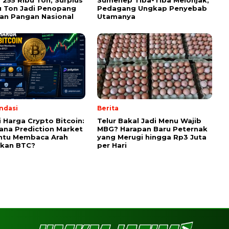
255 Ribu Ton, Surplus
Sumenep Tiba-Tiba Melonjak,
u Ton Jadi Penopang
Pedagang Ungkap Penyebab
an Pangan Nasional
Utamanya
ndasi
Berita
i Harga Crypto Bitcoin:
Telur Bakal Jadi Menu Wajib
na Prediction Market
MBG? Harapan Baru Peternak
tu Membaca Arah
yang Merugi hingga Rp3 Juta
akan BTC?
per Hari