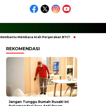
antu Membaca Arah Pergerakan BTC?
Ciptakan Ramadhan Be
REKOMENDASI
Jangan Tunggu Rumah Rusak! Ini
Rekomendasi Jasa Anti Rayap