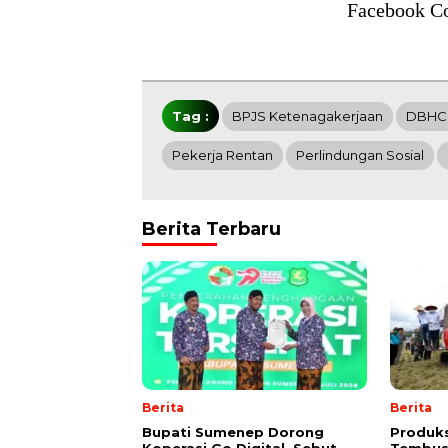
Facebook C
Tag :
BPJS Ketenagakerjaan
DBHC
Pekerja Rentan
Perlindungan Sosial
Berita Terbaru
Berita
Berita
Bupati Sumenep Dorong
Produks