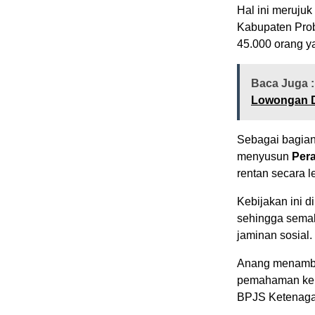
Hal ini meruju
Kabupaten Prob
45.000 orang y
Baca Juga :
Lowongan Di
Sebagai bagian
menyusun
Pera
rentan secara le
Kebijakan ini 
sehingga semak
jaminan sosial.
Anang menambah
pemahaman kepa
BPJS Ketenagak