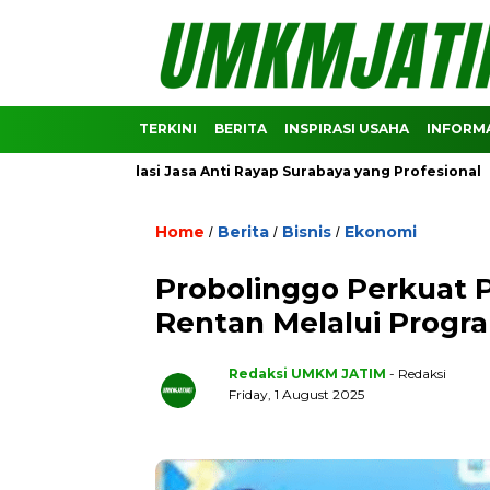
TERKINI
BERITA
INSPIRASI USAHA
INFORMA
Rekomendasi Jasa Anti Rayap Surabaya yang Profesional
Pre
Home
Berita
Bisnis
Ekonomi
/
/
/
Probolinggo Perkuat P
Rentan Melalui Progr
Redaksi UMKM JATIM
- Redaksi
Friday, 1 August 2025