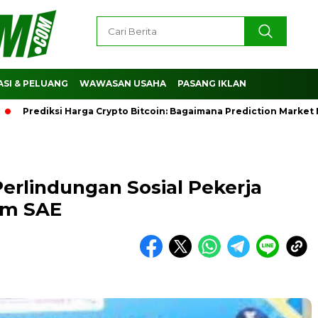
SI & PELUANG
WAWASAN USAHA
PASANG IKLAN
diksi Harga Crypto Bitcoin: Bagaimana Prediction Market Memb
erlindungan Sosial Pekerja
am SAE