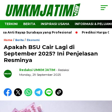
TERKINI
BERITA
INSPIRASI USAHA
INFORMASI & PELUAN
a Anti Rayap Surabaya yang Profesional
Prediksi Harga Cr
/
/
Home
Berita
Ekonomi
Apakah BSU Cair Lagi di
September 2025? Ini Penjelasan
Resminya
Redaksi UMKM JATIM
- Redaksi
Monday, 29 September 2025