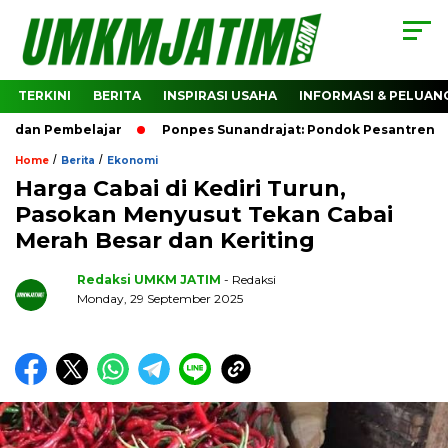
TERKINI
BERITA
INSPIRASI USAHA
INFORMASI & PELUAN
an Pembelajar
Ponpes Sunandrajat: Pondok Pesantren Unggu
/
/
Home
Berita
Ekonomi
Harga Cabai di Kediri Turun,
Pasokan Menyusut Tekan Cabai
Merah Besar dan Keriting
Redaksi UMKM JATIM
- Redaksi
Monday, 29 September 2025