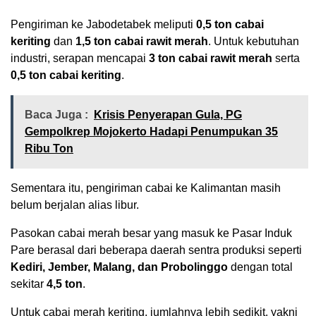
Pengiriman ke Jabodetabek meliputi
0,5 ton cabai
keriting
dan
1,5 ton cabai rawit merah
. Untuk kebutuhan
industri, serapan mencapai
3 ton cabai rawit merah
serta
0,5 ton cabai keriting
.
Baca Juga :
Krisis Penyerapan Gula, PG
Gempolkrep Mojokerto Hadapi Penumpukan 35
Ribu Ton
Sementara itu, pengiriman cabai ke Kalimantan masih
belum berjalan alias libur.
Pasokan cabai merah besar yang masuk ke Pasar Induk
Pare berasal dari beberapa daerah sentra produksi seperti
Kediri, Jember, Malang, dan Probolinggo
dengan total
sekitar
4,5 ton
.
Untuk cabai merah keriting, jumlahnya lebih sedikit, yakni