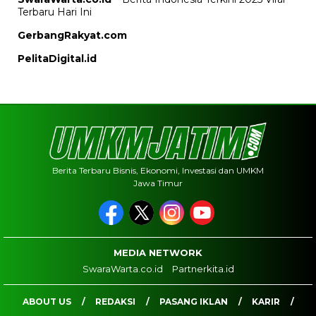
Terbaru Hari Ini
GerbangRakyat.com
PelitaDigital.id
Berita Terbaru Bisnis, Ekonomi, Investasi dan UMKM
Jawa Timur
MEDIA NETWORK
SwaraWarta.co.id
Partnerkita.id
ABOUT US
REDAKSI
PASANG IKLAN
KARIR