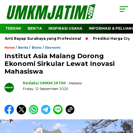
TERKINI
BERITA
INSPIRASI USAHA
INFORMASI & PELUAN
ti Rayap Surabaya yang Profesional
Prediksi Harga Crypto 
/
/
/
Home
Berita
Bisnis
Ekonomi
Institut Asia Malang Dorong
Ekonomi Sirkular Lewat Inovasi
Mahasiswa
Redaksi UMKM JATIM
- Redaksi
Friday, 12 September 2025