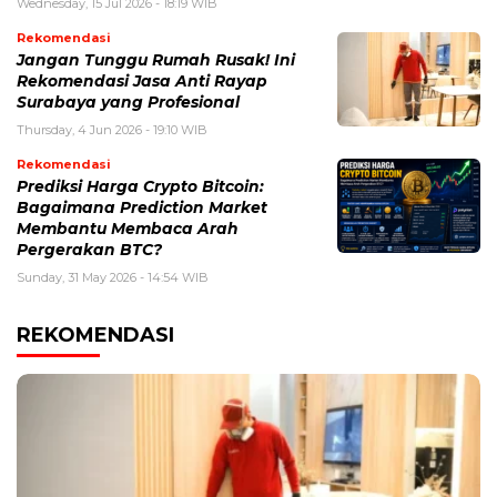
Wednesday, 15 Jul 2026 - 18:19 WIB
Rekomendasi
Jangan Tunggu Rumah Rusak! Ini
Rekomendasi Jasa Anti Rayap
Surabaya yang Profesional
Thursday, 4 Jun 2026 - 19:10 WIB
Rekomendasi
Prediksi Harga Crypto Bitcoin:
Bagaimana Prediction Market
Membantu Membaca Arah
Pergerakan BTC?
Sunday, 31 May 2026 - 14:54 WIB
REKOMENDASI