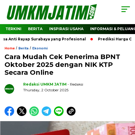
TERKINI
BERITA
INSPIRASI USAHA
INFORMASI & PELUAN
 Anti Rayap Surabaya yang Profesional
Prediksi Harga Cry
/
/
Home
Berita
Ekonomi
Cara Mudah Cek Penerima BPNT
Oktober 2025 dengan NIK KTP
Secara Online
Redaksi UMKM JATIM
- Redaksi
Thursday, 2 October 2025