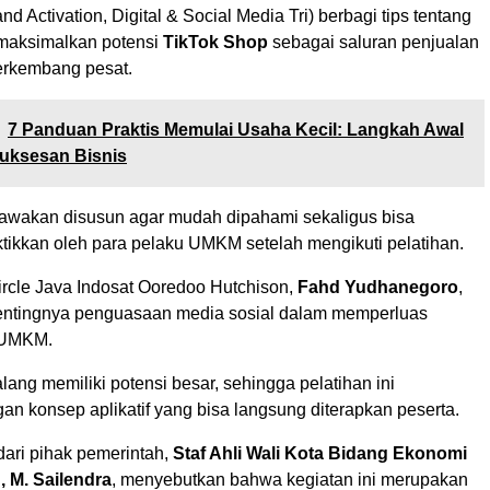
nd Activation, Digital & Social Media Tri) berbagi tips tentang
aksimalkan potensi
TikTok Shop
sebagai saluran penjualan
erkembang pesat.
7 Panduan Praktis Memulai Usaha Kecil: Langkah Awal
uksesan Bisnis
bawakan disusun agar mudah dipahami sekaligus bisa
ktikkan oleh para pelaku UMKM setelah mengikuti pelatihan.
rcle Java Indosat Ooredoo Hutchison,
Fahd Yudhanegoro
,
ntingnya penguasaan media sosial dalam memperluas
r UMKM.
ang memiliki potensi besar, sehingga pelatihan ini
an konsep aplikatif yang bisa langsung diterapkan peserta.
dari pihak pemerintah,
Staf Ahli Wali Kota Bidang Ekonomi
 M. Sailendra
, menyebutkan bahwa kegiatan ini merupakan