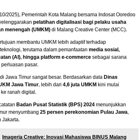
10/2025), Pemerintah Kota Malang bersama Indosat Ooredoo
yelenggarakan
pelatihan digitalisasi bagi pelaku usaha
 dan menengah (UMKM)
di Malang Creative Center (MCC).
bertujuan membantu UMKM lebih adaptif terhadap
eknologi, terutama dalam pemanfaatan
media sosial,
atan (AI), hingga platform e-commerce
sebagai sarana
perluasan pasar.
i Jawa Timur sangat besar. Berdasarkan data
Dinas
 UKM Jawa Timur
, lebih dari
4,6 juta UMKM
kini mulai
ke ranah digital.
 catatan
Badan Pusat Statistik (BPS) 2024
menunjukkan
imur menyumbang
25 persen perekonomian Pulau Jawa
,
h Jakarta.
Imageria Creative: Inovasi Mahasiswa BINUS Malang