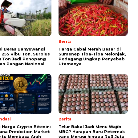
Berita
i Beras Banyuwangi
Harga Cabai Merah Besar di
255 Ribu Ton, Surplus
Sumenep Tiba-Tiba Melonjak,
u Ton Jadi Penopang
Pedagang Ungkap Penyebab
an Pangan Nasional
Utamanya
ndasi
Berita
i Harga Crypto Bitcoin:
Telur Bakal Jadi Menu Wajib
na Prediction Market
MBG? Harapan Baru Peternak
tu Membaca Arah
yang Merugi hingga Rp3 Juta