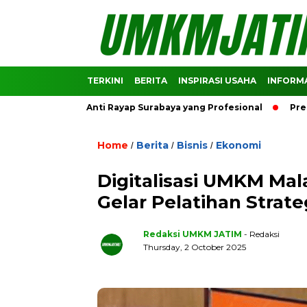
TERKINI
BERITA
INSPIRASI USAHA
INFORMA
asi Jasa Anti Rayap Surabaya yang Profesional
Prediksi H
Home
Berita
Bisnis
Ekonomi
/
/
/
Digitalisasi UMKM Mal
Gelar Pelatihan Strate
Redaksi UMKM JATIM
- Redaksi
Thursday, 2 October 2025