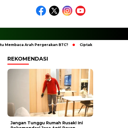
baca Arah Pergerakan BTC?
Ciptakan Ramadhan Berkesan 
REKOMENDASI
Jangan Tunggu Rumah Rusak! Ini
Rekomendasi Jasa Anti Rayap