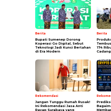
Berita
Berita
Bupati Sumenep Dorong
Produks
Koperasi Go Digital, Sebut
Tembus 
Teknologi Jadi Kunci Bertahan
174 Rib
di Era Modern
Cadang
Rekomendasi
Rekome
Jangan Tunggu Rumah Rusak!
Prediks
Ini Rekomendasi Jasa Anti
Bagaima
Rayap Surabaya yang
Memban