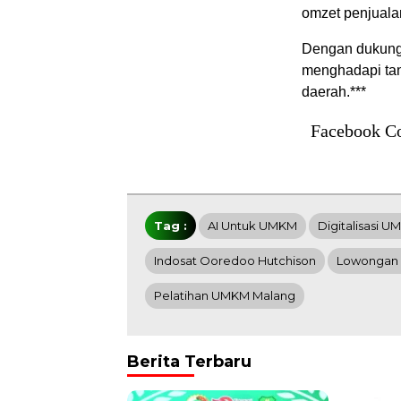
omzet penjuala
Dengan dukunga
menghadapi tan
daerah.***
Facebook C
Tag :
AI Untuk UMKM
Digitalisasi 
Indosat Ooredoo Hutchison
Lowongan 
Pelatihan UMKM Malang
Berita Terbaru