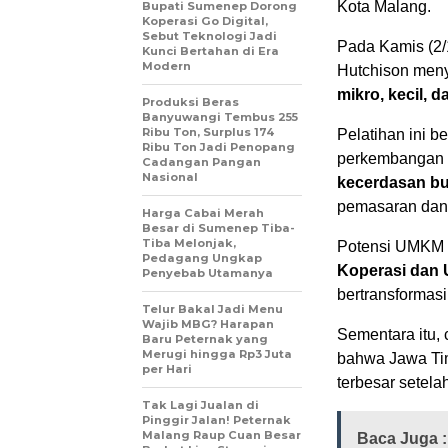
Kota Malang.
Bupati Sumenep Dorong
Koperasi Go Digital,
Sebut Teknologi Jadi
Pada Kamis (2/
Kunci Bertahan di Era
Modern
Hutchison men
mikro, kecil,
Produksi Beras
Banyuwangi Tembus 255
Ribu Ton, Surplus 174
Pelatihan ini 
Ribu Ton Jadi Penopang
perkembangan t
Cadangan Pangan
Nasional
kecerdasan bu
pemasaran dan 
Harga Cabai Merah
Besar di Sumenep Tiba-
Tiba Melonjak,
Potensi UMKM d
Pedagang Ungkap
Koperasi dan
Penyebab Utamanya
bertransformasi 
Telur Bakal Jadi Menu
Wajib MBG? Harapan
Sementara itu,
Baru Peternak yang
Merugi hingga Rp3 Juta
bahwa Jawa T
per Hari
terbesar setela
Tak Lagi Jualan di
Pinggir Jalan! Peternak
Malang Raup Cuan Besar
Baca Juga :