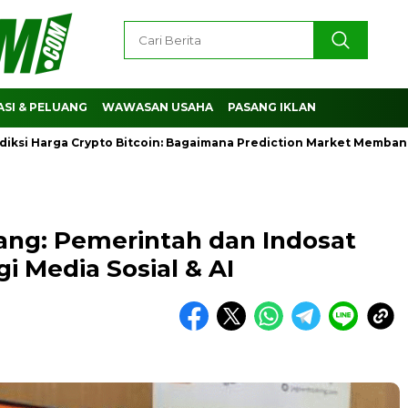
SI & PELUANG
WAWASAN USAHA
PASANG IKLAN
arga Crypto Bitcoin: Bagaimana Prediction Market Membantu Mem
ang: Pemerintah dan Indosat
gi Media Sosial & AI