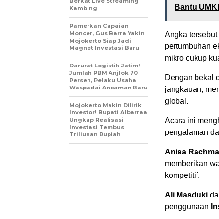
Berkat Live Streaming
Bantu UMKM 
Kambing
Pamerkan Capaian
Moncer, Gus Barra Yakin
Angka tersebu
Mojokerto Siap Jadi
pertumbuhan ek
Magnet Investasi Baru
mikro cukup kua
Darurat Logistik Jatim!
Jumlah PBM Anjlok 70
Dengan bekal d
Persen, Pelaku Usaha
Waspadai Ancaman Baru
jangkauan, men
global.
Mojokerto Makin Dilirik
Investor! Bupati Albarraa
Ungkap Realisasi
Acara ini men
Investasi Tembus
pengalaman dan 
Triliunan Rupiah
Anisa Rachmad
memberikan waw
kompetitif.
Ali Masduki
da
penggunaan
In