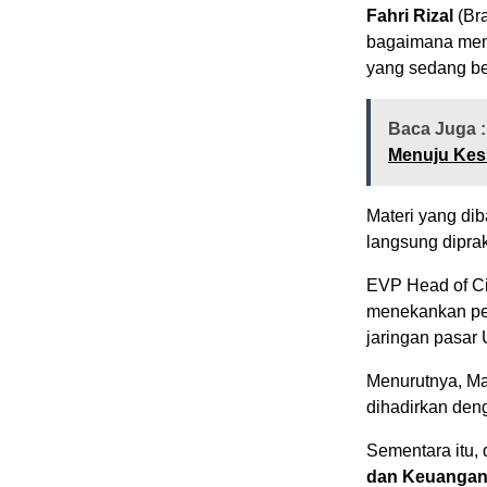
Fahri Rizal
(Bra
bagaimana mem
yang sedang b
Baca Juga :
Menuju Kes
Materi yang di
langsung dipra
EVP Head of Ci
menekankan pe
jaringan pasa
Menurutnya, Mal
dihadirkan deng
Sementara itu, 
dan Keuangan,