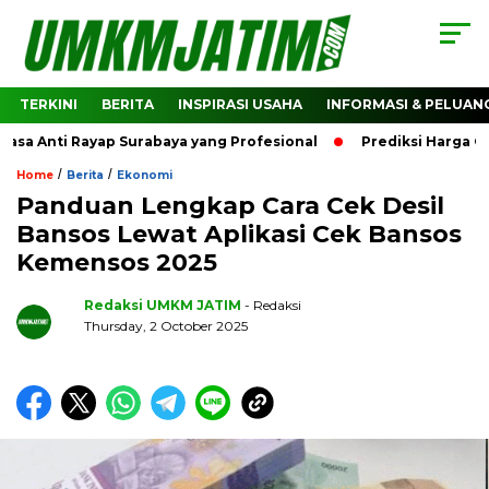
TERKINI
BERITA
INSPIRASI USAHA
INFORMASI & PELUAN
a Anti Rayap Surabaya yang Profesional
Prediksi Harga Cry
/
/
Home
Berita
Ekonomi
Panduan Lengkap Cara Cek Desil
Bansos Lewat Aplikasi Cek Bansos
Kemensos 2025
Redaksi UMKM JATIM
- Redaksi
Thursday, 2 October 2025