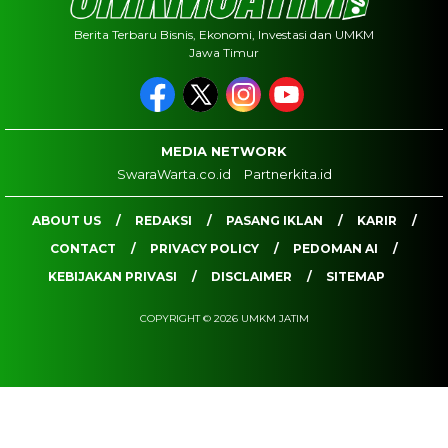
Berita Terbaru Bisnis, Ekonomi, Investasi dan UMKM
Jawa Timur
MEDIA NETWORK
SwaraWarta.co.id
Partnerkita.id
ABOUT US
REDAKSI
PASANG IKLAN
KARIR
CONTACT
PRIVACY POLICY
PEDOMAN AI
KEBIJAKAN PRIVASI
DISCLAIMER
SITEMAP
COPYRIGHT © 2026 UMKM JATIM