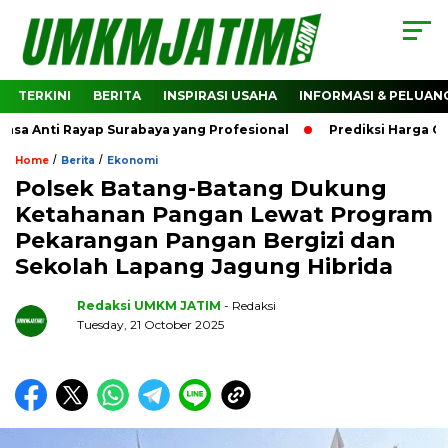
TERKINI
BERITA
INSPIRASI USAHA
INFORMASI & PELUAN
Anti Rayap Surabaya yang Profesional
Prediksi Harga Crypt
/
/
Home
Berita
Ekonomi
Polsek Batang-Batang Dukung
Ketahanan Pangan Lewat Program
Pekarangan Pangan Bergizi dan
Sekolah Lapang Jagung Hibrida
Redaksi UMKM JATIM
- Redaksi
Tuesday, 21 October 2025