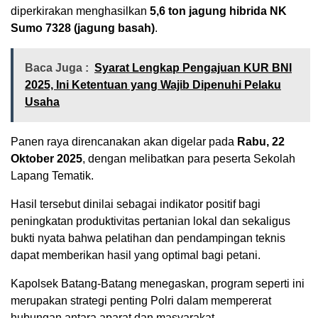
diperkirakan menghasilkan
5,6 ton jagung hibrida NK
Sumo 7328 (jagung basah)
.
Baca Juga :
Syarat Lengkap Pengajuan KUR BNI
2025, Ini Ketentuan yang Wajib Dipenuhi Pelaku
Usaha
Panen raya direncanakan akan digelar pada
Rabu, 22
Oktober 2025
, dengan melibatkan para peserta Sekolah
Lapang Tematik.
Hasil tersebut dinilai sebagai indikator positif bagi
peningkatan produktivitas pertanian lokal dan sekaligus
bukti nyata bahwa pelatihan dan pendampingan teknis
dapat memberikan hasil yang optimal bagi petani.
Kapolsek Batang-Batang menegaskan, program seperti ini
merupakan strategi penting Polri dalam mempererat
hubungan antara aparat dan masyarakat.