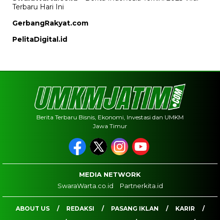
Terbaru Hari Ini
GerbangRakyat.com
PelitaDigital.id
Berita Terbaru Bisnis, Ekonomi, Investasi dan UMKM
Jawa Timur
MEDIA NETWORK
SwaraWarta.co.id
Partnerkita.id
ABOUT US
REDAKSI
PASANG IKLAN
KARIR