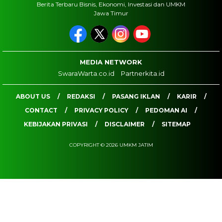
Berita Terbaru Bisnis, Ekonomi, Investasi dan UMKM
Jawa Timur
MEDIA NETWORK
SwaraWarta.co.id
Partnerkita.id
ABOUT US
REDAKSI
PASANG IKLAN
KARIR
CONTACT
PRIVACY POLICY
PEDOMAN AI
KEBIJAKAN PRIVASI
DISCLAIMER
SITEMAP
COPYRIGHT © 2026 UMKM JATIM