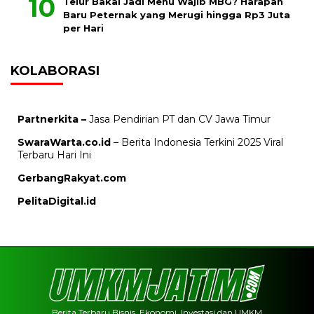
Telur Bakal Jadi Menu Wajib MBG? Harapan
Baru Peternak yang Merugi hingga Rp3 Juta
per Hari
KOLABORASI
Partnerkita –
Jasa Pendirian PT dan CV Jawa Timur
SwaraWarta.co.id
– Berita Indonesia Terkini 2025 Viral
Terbaru Hari Ini
GerbangRakyat.com
PelitaDigital.id
Berita Terbaru Bisnis, Ekonomi, Investasi dan UMKM