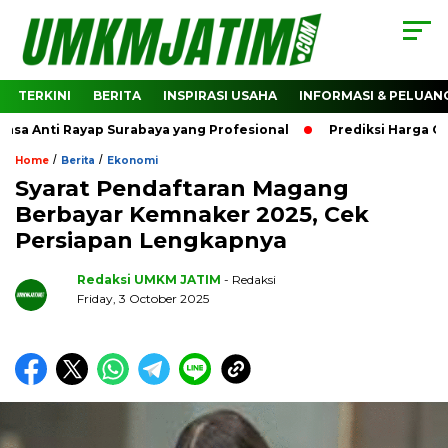
TERKINI
BERITA
INSPIRASI USAHA
INFORMASI & PELUAN
Anti Rayap Surabaya yang Profesional
Prediksi Harga Crypt
/
/
Home
Berita
Ekonomi
Syarat Pendaftaran Magang
Berbayar Kemnaker 2025, Cek
Persiapan Lengkapnya
Redaksi UMKM JATIM
- Redaksi
Friday, 3 October 2025