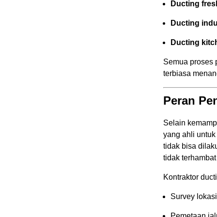
Ducting fres
Ducting indu
Ducting kit
Semua proses p
terbiasa menang
Peran Pen
Selain kemamp
yang ahli untu
tidak bisa dila
tidak terhambat
Kontraktor duc
Survey lokas
Pemetaan jalu