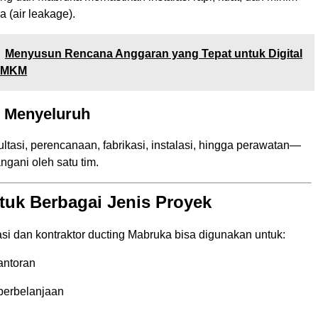
 (air leakage).
Menyusun Rencana Anggaran yang Tepat untuk Digital
 UMKM
 Menyeluruh
ultasi, perencanaan, fabrikasi, instalasi, hingga perawatan—
ngani oleh satu tim.
tuk Berbagai Jenis Proyek
si dan kontraktor ducting Mabruka bisa digunakan untuk:
antoran
 perbelanjaan