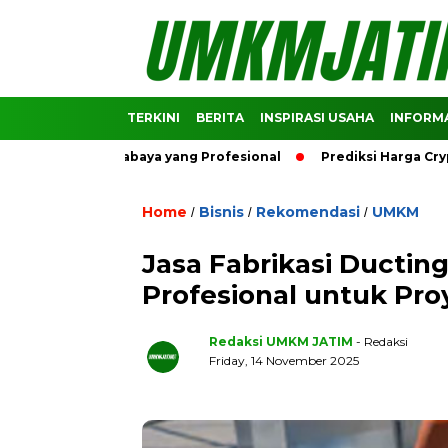
TERKINI
BERITA
INSPIRASI USAHA
INFORMA
 Rayap Surabaya yang Profesional
Prediksi Harga Crypto Bi
Home
Bisnis
Rekomendasi
UMKM
/
/
/
Jasa Fabrikasi Ductin
Profesional untuk Pro
Redaksi UMKM JATIM
- Redaksi
Friday, 14 November 2025