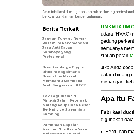
Jasa fabrikasi ducting dan kontraktor ducting profesion
berkualitas, dan tim berpengalaman.
UMKMJATIM.
Berita Terkait
udara (HVAC) me
Jangan Tunggu Rumah
gedung perkant
Rusak! Ini Rekomendasi
Jasa Anti Rayap
semuanya membut
Surabaya yang
sinilah peran
fa
Profesional
Jika Anda seda
Prediksi Harga Crypto
Bitcoin: Bagaimana
dalam bidang i
Prediction Market
Membantu Membaca
menangani kebut
Arah Pergerakan BTC?
Tak Lagi Jualan di
Apa Itu F
Pinggir Jalan! Peternak
Malang Raup Cuan Besar
Berkat Live Streaming
Fabrikasi duct
Kambing
digunakan dala
Pamerkan Capaian
Moncer, Gus Barra Yakin
Pemilihan mate
Mojokerto Siap Jadi