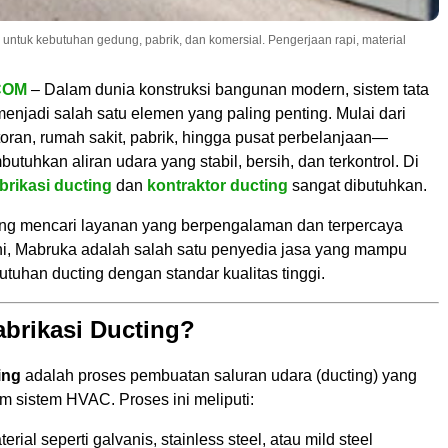
al untuk kebutuhan gedung, pabrik, dan komersial. Pengerjaan rapi, material
COM
– Dalam dunia konstruksi bangunan modern, sistem tata
njadi salah satu elemen yang paling penting. Mulai dari
oran, rumah sakit, pabrik, hingga pusat perbelanjaan—
uhkan aliran udara yang stabil, bersih, dan terkontrol. Di
brikasi ducting
dan
kontraktor ducting
sangat dibutuhkan.
ng mencari layanan yang berpengalaman dan terpercaya
ni, Mabruka adalah salah satu penyedia jasa yang mampu
uhan ducting dengan standar kualitas tinggi.
abrikasi Ducting?
ing
adalah proses pembuatan saluran udara (ducting) yang
m sistem HVAC. Proses ini meliputi:
rial seperti galvanis, stainless steel, atau mild steel