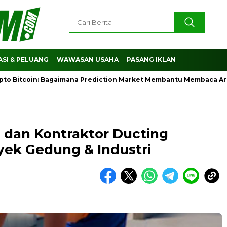
SI & PELUANG
WAWASAN USAHA
PASANG IKLAN
tcoin: Bagaimana Prediction Market Membantu Membaca Arah Per
g dan Kontraktor Ducting
yek Gedung & Industri