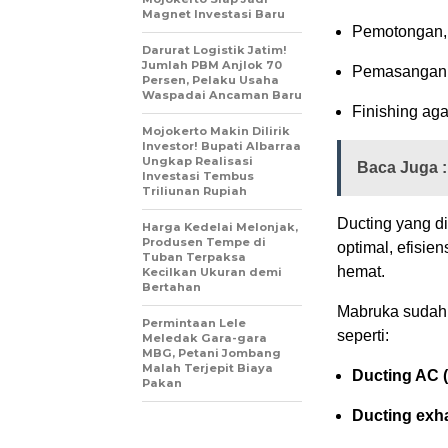
Magnet Investasi Baru
Pemotongan, 
Darurat Logistik Jatim!
Jumlah PBM Anjlok 70
Pemasangan in
Persen, Pelaku Usaha
Waspadai Ancaman Baru
Finishing aga
Mojokerto Makin Dilirik
Investor! Bupati Albarraa
Ungkap Realisasi
Baca Juga :
Investasi Tembus
Triliunan Rupiah
Ducting yang d
Harga Kedelai Melonjak,
Produsen Tempe di
optimal, efisie
Tuban Terpaksa
hemat.
Kecilkan Ukuran demi
Bertahan
Mabruka sudah 
Permintaan Lele
seperti:
Meledak Gara-gara
MBG, Petani Jombang
Malah Terjepit Biaya
Ducting AC (
Pakan
Ducting exh