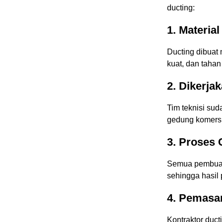
ducting:
1.
Material
Ducting dibuat
kuat, dan tahan
2.
Dikerja
Tim teknisi su
gedung komersial
3.
Proses C
Semua pembuat
sehingga hasil 
4.
Pemasan
Kontraktor duct