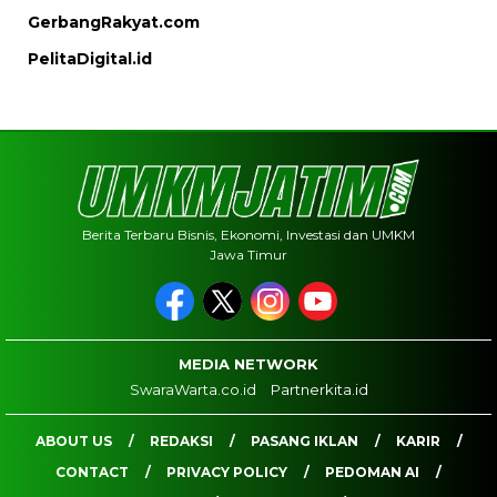
GerbangRakyat.com
PelitaDigital.id
Berita Terbaru Bisnis, Ekonomi, Investasi dan UMKM
Jawa Timur
MEDIA NETWORK
SwaraWarta.co.id
Partnerkita.id
ABOUT US
REDAKSI
PASANG IKLAN
KARIR
CONTACT
PRIVACY POLICY
PEDOMAN AI