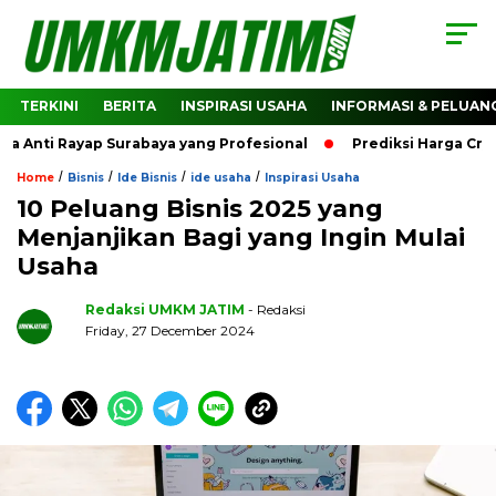
TERKINI
BERITA
INSPIRASI USAHA
INFORMASI & PELUAN
Anti Rayap Surabaya yang Profesional
Prediksi Harga Cryp
/
/
/
/
Home
Bisnis
Ide Bisnis
ide usaha
Inspirasi Usaha
10 Peluang Bisnis 2025 yang
Menjanjikan Bagi yang Ingin Mulai
Usaha
Redaksi UMKM JATIM
- Redaksi
Friday, 27 December 2024