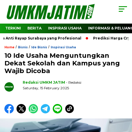
TERKINI
BERITA
INSPIRASI USAHA
INFORMASI & PELUAN
i Rayap Surabaya yang Profesional
Prediksi Harga Crypto B
/
/
/
Home
Bisnis
Ide Bisnis
Inspirasi Usaha
10 Ide Usaha Menguntungkan
Dekat Sekolah dan Kampus yang
Wajib Dicoba
Redaksi UMKM JATIM
- Redaksi
Saturday, 15 February 2025