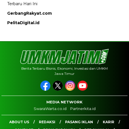
Terbaru Hari Ini
GerbangRakyat.com
PelitaDigital.id
Berita Terbaru Bisnis, Ekonomi, Investasi dan UMKM
Jawa Timur
MEDIA NETWORK
SwaraWarta.co.id
Partnerkita.id
ABOUT US
REDAKSI
PASANG IKLAN
KARIR