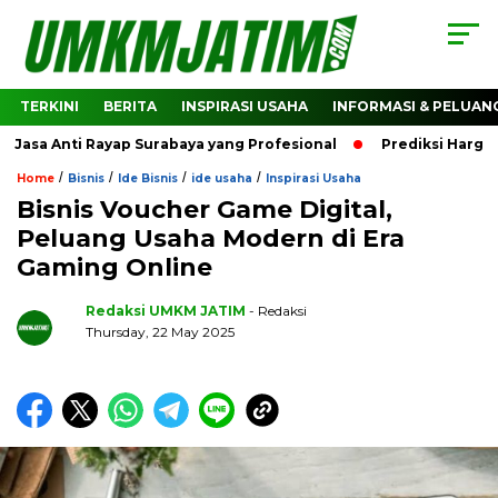
TERKINI
BERITA
INSPIRASI USAHA
INFORMASI & PELUAN
a Anti Rayap Surabaya yang Profesional
Prediksi Harga Cr
/
/
/
/
Home
Bisnis
Ide Bisnis
ide usaha
Inspirasi Usaha
Bisnis Voucher Game Digital,
Peluang Usaha Modern di Era
Gaming Online
Redaksi UMKM JATIM
- Redaksi
Thursday, 22 May 2025