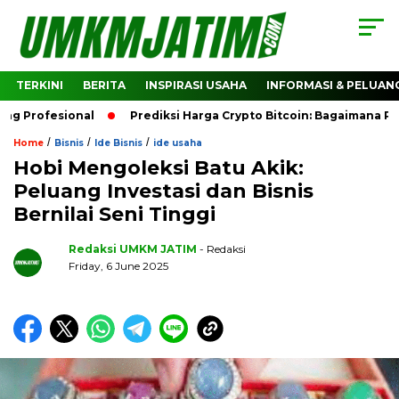
TERKINI
BERITA
INSPIRASI USAHA
INFORMASI & PELUAN
Profesional
Prediksi Harga Crypto Bitcoin: Bagaimana Pre
/
/
/
Home
Bisnis
Ide Bisnis
ide usaha
Hobi Mengoleksi Batu Akik:
Peluang Investasi dan Bisnis
Bernilai Seni Tinggi
Redaksi UMKM JATIM
- Redaksi
Friday, 6 June 2025