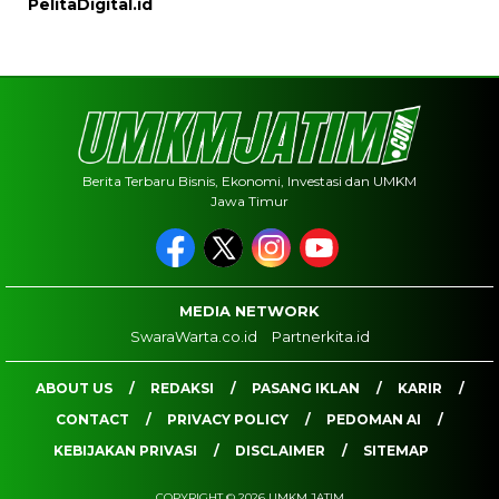
PelitaDigital.id
Berita Terbaru Bisnis, Ekonomi, Investasi dan UMKM
Jawa Timur
MEDIA NETWORK
SwaraWarta.co.id
Partnerkita.id
ABOUT US
REDAKSI
PASANG IKLAN
KARIR
CONTACT
PRIVACY POLICY
PEDOMAN AI
KEBIJAKAN PRIVASI
DISCLAIMER
SITEMAP
COPYRIGHT © 2026 UMKM JATIM