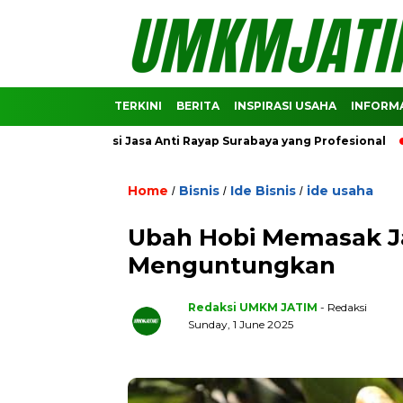
TERKINI
BERITA
INSPIRASI USAHA
INFORMA
komendasi Jasa Anti Rayap Surabaya yang Profesional
Predi
Home
Bisnis
Ide Bisnis
ide usaha
/
/
/
Ubah Hobi Memasak Ja
Menguntungkan
Redaksi UMKM JATIM
- Redaksi
Sunday, 1 June 2025