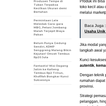
Produk ini bisa
Produsen Tempe di
Tuban Terpaksa
toko kecil atau
Kecilkan Ukuran demi
Bertahan
melalui marketp
Permintaan Lele
Meledak Gara-gara
Baca Juga :
MBG, Petani Jombang
Malah Terjepit Biaya
Usaha Unik 
Pakan
Belum Punya Gedung
Jika modal yang
Sendiri, KDMP
langkah awal ya
Senggreng Malang Bikin
Kejutan! Omzet Tembus
Rp20 Juta
Kunci kesukses
autentik
,
kema
Fantastis! Misi Dagang
Jatim ke Kalteng
Tembus Rp2 Triliun,
Dengan teknik 
Khofifah Bongkar Kunci
Suksesnya
rumahan dapat 
provinsi.
Strategi pemasa
pelanggan, hin