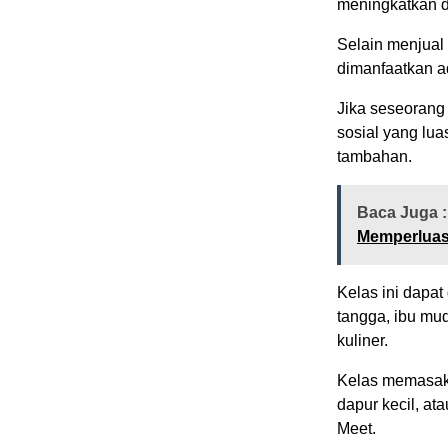
meningkatkan d
Selain menjual
dimanfaatkan 
Jika seseoran
sosial yang lu
tambahan.
Baca Juga :
Memperluas
Kelas ini dapat
tangga, ibu mud
kuliner.
Kelas memasak b
dapur kecil, at
Meet.