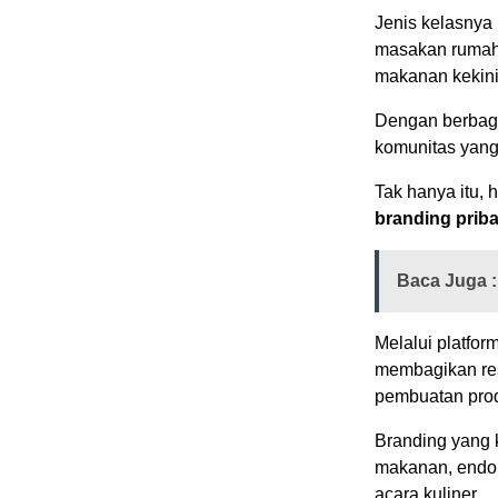
Jenis kelasnya
masakan rumaha
makanan kekini
Dengan berbagi
komunitas yang 
Tak hanya itu,
branding priba
Baca Juga :
Melalui platfor
membagikan res
pembuatan prod
Branding yang 
makanan, endor
acara kuliner.