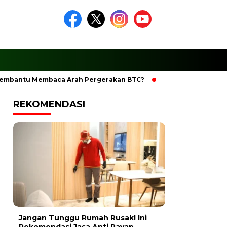
u Membaca Arah Pergerakan BTC?
Ciptakan Ramadhan Berke
REKOMENDASI
Jangan Tunggu Rumah Rusak! Ini
Rekomendasi Jasa Anti Rayap