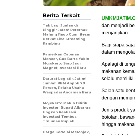
Berita Terkait
UMKMJATIM.
dan menjadi ben
Tak Lagi Jualan di
Pinggir Jalan! Peternak
menjanjikan.
Malang Raup Cuan Besar
Berkat Live Streaming
Kambing
Bagi siapa saja
dalam mengolah
Pamerkan Capaian
Moncer, Gus Barra Yakin
Mojokerto Siap Jadi
Apalagi di ten
Magnet Investasi Baru
makanan kemasa
selalu memiliki
Darurat Logistik Jatim!
Jumlah PBM Anjlok 70
Persen, Pelaku Usaha
Salah satu ben
Waspadai Ancaman Baru
dengan mempr
Mojokerto Makin Dilirik
Investor! Bupati Albarraa
Jenis produk ya
Ungkap Realisasi
Investasi Tembus
botolan, bawang
Triliunan Rupiah
hingga makanan
Harga Kedelai Melonjak,