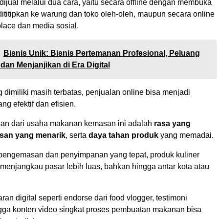
 dijual melalui dua cara, yaitu secara offline dengan membuka
 dititipkan ke warung dan toko oleh-oleh, maupun secara online
lace dan media sosial.
Bisnis Unik: Bisnis Pertemanan Profesional, Peluang
dan Menjanjikan di Era Digital
 dimiliki masih terbatas, penjualan online bisa menjadi
ng efektif dan efisien.
an dari usaha makanan kemasan ini adalah
rasa yang
san yang menarik
, serta
daya tahan produk
yang memadai.
pengemasan dan penyimpanan yang tepat, produk kuliner
menjangkau pasar lebih luas, bahkan hingga antar kota atau
ran digital seperti endorse dari food vlogger, testimoni
gga konten video singkat proses pembuatan makanan bisa