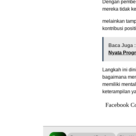
Dengan pembeka
mereka tidak k
melainkan tamp
kontribusi posit
Baca Juga :
Nyata Prog
Langkah ini dini
bagaimana meny
memiliki menta
keterampilan y
Facebook C