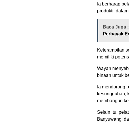
Ia berharap pe
produktif dalam
Baca Juga :
Perbayak E
Keterampilan se
memiliki poten
Wayan menyebu
binaan untuk b
Ia mendorong p
kesungguhan, k
membangun kehi
Selain itu, pel
Banyuwangi dal