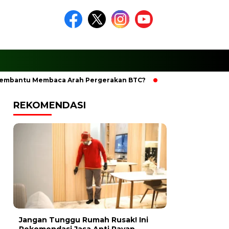
tu Membaca Arah Pergerakan BTC?
Ciptakan Ramadhan Berk
REKOMENDASI
Jangan Tunggu Rumah Rusak! Ini
Rekomendasi Jasa Anti Rayap