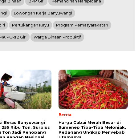
rga Binaan
BPP Giri
Kemandirian Narapidana
ngi
Lowongan Kerja Banyuwangi
iri
Pertukangan Kayu
Program Pemasyarakatan
MK PGRI 2 Giri
Warga Binaan Produktif
Berita
i Beras Banyuwangi
Harga Cabai Merah Besar di
255 Ribu Ton, Surplus
Sumenep Tiba-Tiba Melonjak,
u Ton Jadi Penopang
Pedagang Ungkap Penyebab
an Pangan Nasional
Utamanya