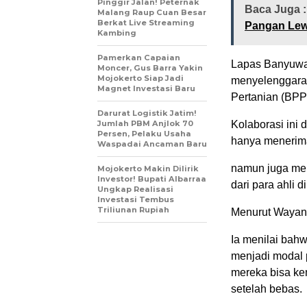
Pinggir Jalan! Peternak
Baca Juga :
Malang Raup Cuan Besar
Berkat Live Streaming
Pangan Lew
Kambing
Pamerkan Capaian
Lapas Banyuwan
Moncer, Gus Barra Yakin
Mojokerto Siap Jadi
menyelenggarak
Magnet Investasi Baru
Pertanian (BPP
Darurat Logistik Jatim!
Jumlah PBM Anjlok 70
Kolaborasi ini 
Persen, Pelaku Usaha
hanya menerima 
Waspadai Ancaman Baru
namun juga mem
Mojokerto Makin Dilirik
Investor! Bupati Albarraa
dari para ahli 
Ungkap Realisasi
Investasi Tembus
Triliunan Rupiah
Menurut Wayan,
Ia menilai bah
menjadi modal p
mereka bisa kem
setelah bebas.