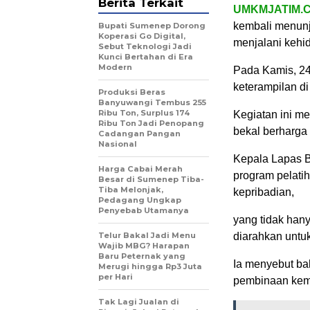
Berita Terkait
UMKMJATIM.
kembali menun
Bupati Sumenep Dorong
Koperasi Go Digital,
menjalani kehi
Sebut Teknologi Jadi
Kunci Bertahan di Era
Modern
Pada Kamis, 24
keterampilan di
Produksi Beras
Banyuwangi Tembus 255
Ribu Ton, Surplus 174
Kegiatan ini m
Ribu Ton Jadi Penopang
bekal berharga
Cadangan Pangan
Nasional
Kepala Lapas 
Harga Cabai Merah
program pelati
Besar di Sumenep Tiba-
Tiba Melonjak,
kepribadian,
Pedagang Ungkap
Penyebab Utamanya
yang tidak hany
Telur Bakal Jadi Menu
diarahkan untu
Wajib MBG? Harapan
Baru Peternak yang
Ia menyebut ba
Merugi hingga Rp3 Juta
per Hari
pembinaan kem
Tak Lagi Jualan di