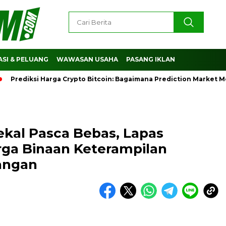
SI & PELUANG
WAWASAN USAHA
PASANG IKLAN
iksi Harga Crypto Bitcoin: Bagaimana Prediction Market Memban
ekal Pasca Bebas, Lapas
ga Binaan Keterampilan
angan