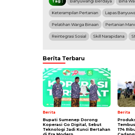
Tag :
Banyuwangi Berdaya
Bina Wa
Keterampilan Pertanian
Lapas Banyuwa
Pelatihan Warga Binaan
Pertanian Mand
Reintegrasi Sosial
Skill Narapidana
S
Berita Terbaru
Berita
Berita
Bupati Sumenep Dorong
Produks
Koperasi Go Digital, Sebut
Tembus 
Teknologi Jadi Kunci Bertahan
174 Rib
di Era Modern
Cadang