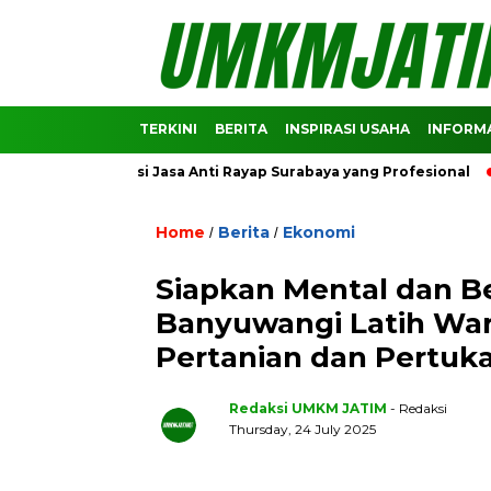
TERKINI
BERITA
INSPIRASI USAHA
INFORMA
ekomendasi Jasa Anti Rayap Surabaya yang Profesional
Pred
Home
Berita
Ekonomi
/
/
Siapkan Mental dan B
Banyuwangi Latih War
Pertanian dan Pertuk
Redaksi UMKM JATIM
- Redaksi
Thursday, 24 July 2025