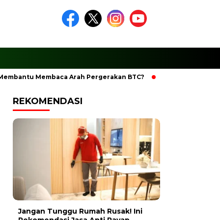
antu Membaca Arah Pergerakan BTC?
Ciptakan Ramadhan Be
REKOMENDASI
Jangan Tunggu Rumah Rusak! Ini
Rekomendasi Jasa Anti Rayap