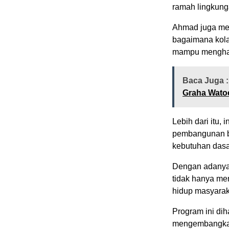
ramah lingkung
Ahmad juga men
bagaimana kola
mampu menghadi
Baca Juga :
Graha Wato
Lebih dari itu, 
pembangunan be
kebutuhan dasa
Dengan adanya 
tidak hanya me
hidup masyarak
Program ini di
mengembangkan 