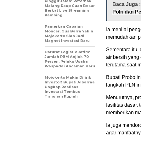
Pinggir Jalan! Peternak
Baca Juga :
Malang Raup Cuan Besar
Berkat Live Streaming
Polri dan 
Kambing
Pamerkan Capaian
Ia menilai pengg
Moncer, Gus Barra Yakin
Mojokerto Siap Jadi
memudahkan per
Magnet Investasi Baru
Sementara itu,
Darurat Logistik Jatim!
Jumlah PBM Anjlok 70
air bersih yan
Persen, Pelaku Usaha
terutama saat 
Waspadai Ancaman Baru
Bupati Proboli
Mojokerto Makin Dilirik
Investor! Bupati Albarraa
langkah PLN ini
Ungkap Realisasi
Investasi Tembus
Triliunan Rupiah
Menurutnya, p
fasilitas dasar
memberikan man
Ia juga mendor
agar manfaatny