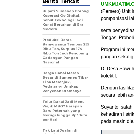
Berita Terkait
UMKMJATIM.
(Persero) Unit 
Bupati Sumenep Dorong
Koperasi Go Digital,
pompanisasi la
Sebut Teknologi Jadi
Kunci Bertahan di Era
Modern
serta penyedia
Tongas, Probol
Produksi Beras
Banyuwangi Tembus 255
Ribu Ton, Surplus 174
Program ini me
Ribu Ton Jadi Penopang
pangan sekalig
Cadangan Pangan
Nasional
Di Desa Sawuh,
Harga Cabai Merah
kolektif.
Besar di Sumenep Tiba-
Tiba Melonjak,
Pedagang Ungkap
Dengan fasilita
Penyebab Utamanya
secara lebih an
Telur Bakal Jadi Menu
Wajib MBG? Harapan
Suyanto, salah
Baru Peternak yang
kehadiran list
Merugi hingga Rp3 Juta
per Hari
pada mesin die
Tak Lagi Jualan di