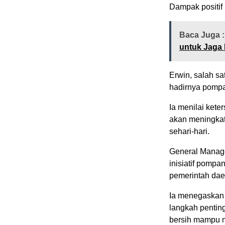
Dampak positif 
Baca Juga :
untuk Jaga 
Erwin, salah 
hadirnya pompa
Ia menilai kete
akan meningkat
sehari-hari.
General Manage
inisiatif pompa
pemerintah dae
Ia menegaskan 
langkah pentin
bersih mampu me