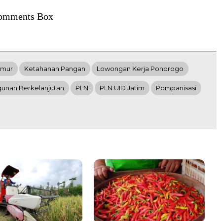
omments Box
imur
Ketahanan Pangan
Lowongan Kerja Ponorogo
nan Berkelanjutan
PLN
PLN UID Jatim
Pompanisasi