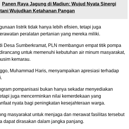
Panen Raya Jagung di Madiun: Wujud Nyata Sinergi
Petani Wujudkan Ketahanan Pangan
unaan listrik tidak hanya lebih efisien, tetapi juga
awatan peralatan pertanian yang mereka miliki.
 di Desa Sumberkramat, PLN membangun empat titik pompa
g dirancang untuk memenuhi kebutuhan air minum masyarakat,
musim kemarau.
nggo, Muhammad Haris, menyampaikan apresiasi terhadap
.
rogram pompanisasi bukan hanya sekadar menyediakan
, tetapi juga mencerminkan nilai kemerdekaan yang
faat nyata bagi peningkatan kesejahteraan warga.
ong masyarakat untuk menjaga dan merawat fasilitas tersebut
a dapat dirasakan dalam jangka panjang.