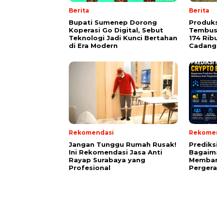
Berita
Berita
Bupati Sumenep Dorong
Produks
Koperasi Go Digital, Sebut
Tembus 
Teknologi Jadi Kunci Bertahan
174 Rib
di Era Modern
Cadang
Rekomendasi
Rekome
Jangan Tunggu Rumah Rusak!
Prediks
Ini Rekomendasi Jasa Anti
Bagaima
Rayap Surabaya yang
Memban
Profesional
Perger