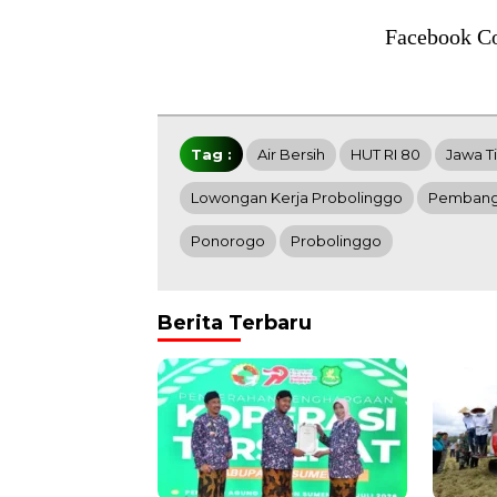
Facebook C
Tag :
Air Bersih
HUT RI 80
Jawa T
Lowongan Kerja Probolinggo
Pembangu
Ponorogo
Probolinggo
Berita Terbaru