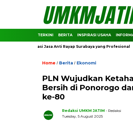
TERKINI
BERITA
INSPIRASI USAHA
INFORMA
Rekomendasi Jasa Anti Rayap Surabaya yang Profesional
Pre
Home
Berita
Ekonomi
/
/
PLN Wujudkan Ketaha
Bersih di Ponorogo d
ke-80
Redaksi UMKM JATIM
- Redaksi
Tuesday, 5 August 2025