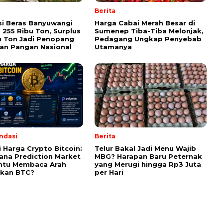
Berita
i Beras Banyuwangi
Harga Cabai Merah Besar di
255 Ribu Ton, Surplus
Sumenep Tiba-Tiba Melonjak,
u Ton Jadi Penopang
Pedagang Ungkap Penyebab
an Pangan Nasional
Utamanya
ndasi
Berita
i Harga Crypto Bitcoin:
Telur Bakal Jadi Menu Wajib
na Prediction Market
MBG? Harapan Baru Peternak
tu Membaca Arah
yang Merugi hingga Rp3 Juta
akan BTC?
per Hari