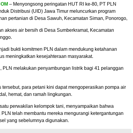
COM
– Menyongsong peringatan HUT RI ke-80, PT PLN
Induk Distribusi (UID) Jawa Timur meluncurkan program
han pertanian di Desa Sawuh, Kecamatan Siman, Ponorogo,
an akses air bersih di Desa Sumberkramat, Kecamatan
inggo.
njadi bukti komitmen PLN dalam mendukung ketahanan
us meningkatkan kesejahteraan masyarakat.
 PLN melakukan penyambungan listrik bagi 41 pelanggan
s tersebut, para petani kini dapat mengoperasikan pompa air
dal, hemat, dan ramah lingkungan.
 satu perwakilan kelompok tani, menyampaikan bahwa
rik PLN telah membantu mereka mengurangi ketergantungan
sel yang sebelumnya digunakan.