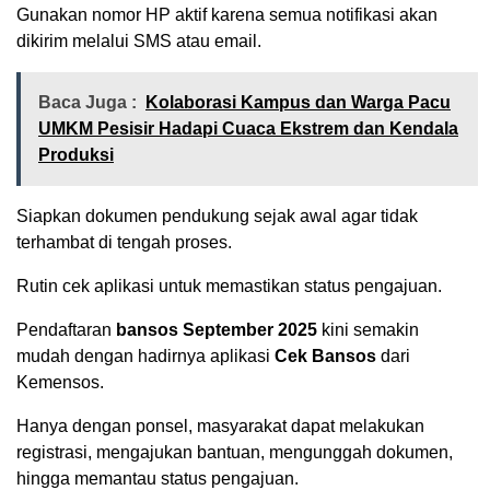
Gunakan nomor HP aktif karena semua notifikasi akan
dikirim melalui SMS atau email.
Baca Juga :
Kolaborasi Kampus dan Warga Pacu
UMKM Pesisir Hadapi Cuaca Ekstrem dan Kendala
Produksi
Siapkan dokumen pendukung sejak awal agar tidak
terhambat di tengah proses.
Rutin cek aplikasi untuk memastikan status pengajuan.
Pendaftaran
bansos September 2025
kini semakin
mudah dengan hadirnya aplikasi
Cek Bansos
dari
Kemensos.
Hanya dengan ponsel, masyarakat dapat melakukan
registrasi, mengajukan bantuan, mengunggah dokumen,
hingga memantau status pengajuan.