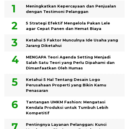
Meningkatkan Kepercayaan dan Penjualan
dengan Testimoni Pelanggan
5 Strategi Efektif Mengelola Pakan Lele
agar Cepat Panen dan Hemat Biaya
Ketahui 5 Faktor Munculnya Ide Usaha yang
Jarang Diketahui
MENGAPA Teori Agenda Setting Menjadi
Salah Satu Teori yang Perlu Dipahami dan
Dimanfaatkan Oleh Humas
Ketahui 5 Hal Tentang Desain Logo
Perusahaan Properti yang Bikin Kamu
Penasaran
Tantangan UMKM Fashion: Mengatasi
Kendala Produksi untuk Tumbuh Lebih
Kompetitif
Pentingnya Layanan Pelanggan: Kunci