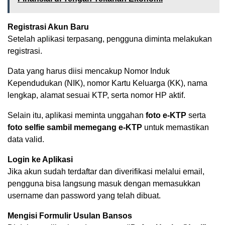
Registrasi Akun Baru
Setelah aplikasi terpasang, pengguna diminta melakukan
registrasi.
Data yang harus diisi mencakup Nomor Induk
Kependudukan (NIK), nomor Kartu Keluarga (KK), nama
lengkap, alamat sesuai KTP, serta nomor HP aktif.
Selain itu, aplikasi meminta unggahan
foto e-KTP
serta
foto selfie sambil memegang e-KTP
untuk memastikan
data valid.
Login ke Aplikasi
Jika akun sudah terdaftar dan diverifikasi melalui email,
pengguna bisa langsung masuk dengan memasukkan
username dan password yang telah dibuat.
Mengisi Formulir Usulan Bansos