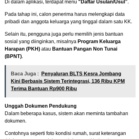
Di dalam aplikasi, terdapat menu
“Daftar Usulan/Usul”
.
Pada tahap ini, calon penerima harus melengkapi data
pribadi dan anggota keluarga yang tinggal dalam satu KK.
Selain itu, pengguna juga perlu memilih jenis bantuan
sosial yang diinginkan, misalnya
Program Keluarga
Harapan (PKH)
atau
Bantuan Pangan Non Tunai
(BPNT)
.
Baca Juga :
Penyaluran BLTS Kesra Jombang
Kini Berbasis Sistem Terintegrasi, 136 Ribu KPM
Terima Bantuan Rp900 Ribu
Unggah Dokumen Pendukung
Dalam beberapa kasus, sistem akan meminta tambahan
dokumen.
Contohnya seperti foto kondisi rumah, surat keterangan