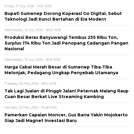
Friday, 17 July 2026 - 11:02 WIB
Bupati Sumenep Dorong Koperasi Go Digital, Sebut
Teknologi Jadi Kunci Bertahan di Era Modern
Wednesday, 15 July 2026 - 18:22 WIB
Produksi Beras Banyuwangi Tembus 255 Ribu Ton,
Surplus 174 Ribu Ton Jadi Penopang Cadangan Pangan
Nasional
Wednesday, 15 July 2026 - 18:19 WIB
Harga Cabai Merah Besar di Sumenep Tiba-Tiba
Melonjak, Pedagang Ungkap Penyebab Utamanya
Tuesday, 26 May 2026 - 08:51 WIB
Tak Lagi Jualan di Pinggir Jalan! Peternak Malang Raup
Cuan Besar Berkat Live Streaming Kambing
Monday, 25 May 2026 - 19:48 WIB
Pamerkan Capaian Moncer, Gus Barra Yakin Mojokerto
Siap Jadi Magnet Investasi Baru