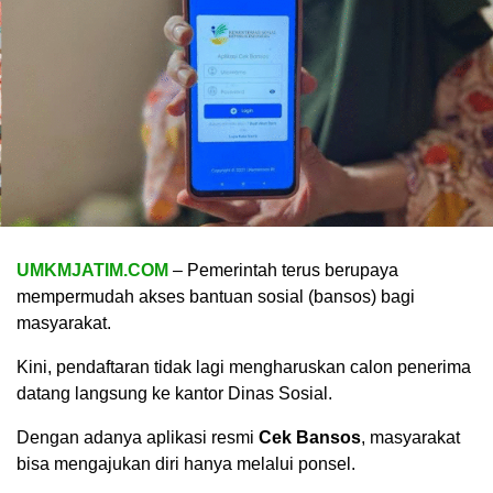
UMKMJATIM.COM
– Pemerintah terus berupaya
mempermudah akses bantuan sosial (bansos) bagi
masyarakat.
Kini, pendaftaran tidak lagi mengharuskan calon penerima
datang langsung ke kantor Dinas Sosial.
Dengan adanya aplikasi resmi
Cek Bansos
, masyarakat
bisa mengajukan diri hanya melalui ponsel.