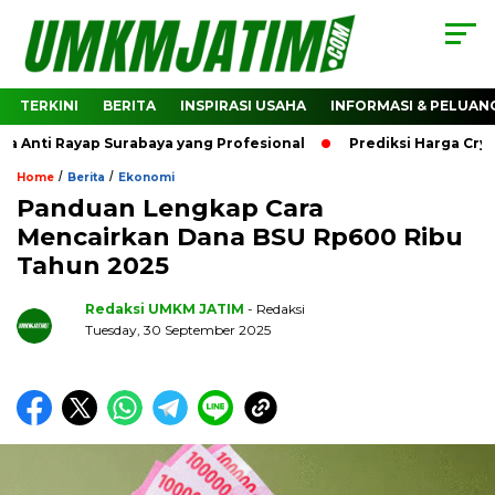
TERKINI
BERITA
INSPIRASI USAHA
INFORMASI & PELUAN
ti Rayap Surabaya yang Profesional
Prediksi Harga Crypto 
/
/
Home
Berita
Ekonomi
Panduan Lengkap Cara
Mencairkan Dana BSU Rp600 Ribu
Tahun 2025
Redaksi UMKM JATIM
- Redaksi
Tuesday, 30 September 2025