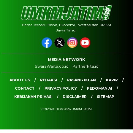
Berita Terbaru Bisnis, Ekonomi, Investasi dan UMKM
Jawa Timur
MEDIA NETWORK
SwaraWarta.co.id
Partnerkita.id
ABOUT US
REDAKSI
PASANG IKLAN
KARIR
CONTACT
PRIVACY POLICY
PEDOMAN AI
KEBIJAKAN PRIVASI
DISCLAIMER
SITEMAP
COPYRIGHT © 2026 UMKM JATIM