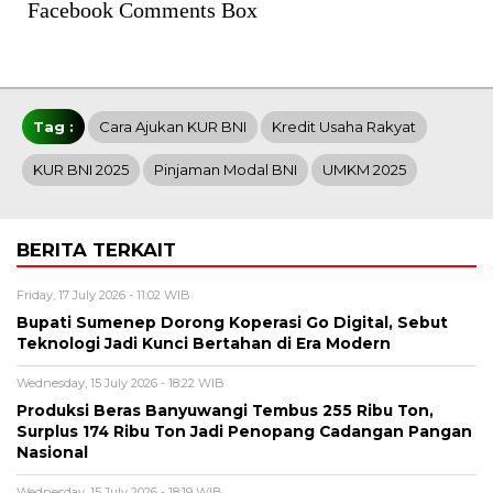
Facebook Comments Box
Tag :
Cara Ajukan KUR BNI
Kredit Usaha Rakyat
KUR BNI 2025
Pinjaman Modal BNI
UMKM 2025
BERITA TERKAIT
Friday, 17 July 2026 - 11:02 WIB
Bupati Sumenep Dorong Koperasi Go Digital, Sebut
Teknologi Jadi Kunci Bertahan di Era Modern
Wednesday, 15 July 2026 - 18:22 WIB
Produksi Beras Banyuwangi Tembus 255 Ribu Ton,
Surplus 174 Ribu Ton Jadi Penopang Cadangan Pangan
Nasional
Wednesday, 15 July 2026 - 18:19 WIB