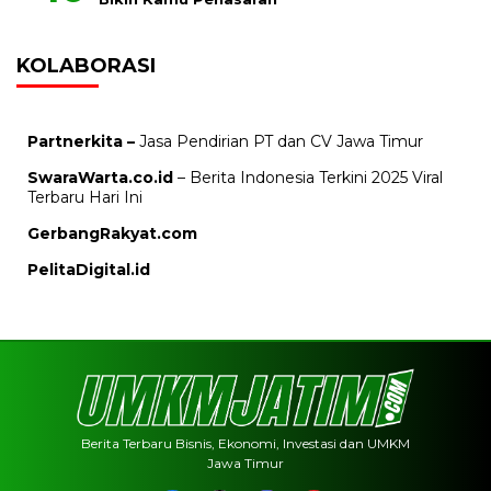
KOLABORASI
Partnerkita –
Jasa Pendirian PT dan CV Jawa Timur
SwaraWarta.co.id
– Berita Indonesia Terkini 2025 Viral
Terbaru Hari Ini
GerbangRakyat.com
PelitaDigital.id
Berita Terbaru Bisnis, Ekonomi, Investasi dan UMKM
Jawa Timur