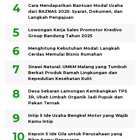
Cara Mendapatkan Bantuan Modal Usaha
dari BAZNAS 2025: Syarat, Dokumen, dan
Langkah Pengajuan
Lowongan Kerja Sales Promotor Kredivo
Group Bandung Tahun 2025
Menghitung Kebutuhan Modal: Langkah
Cerdas Memulai Bisnis Rumahan
Jinawi Natural: UMKM Malang yang Tumbuh
Berkat Produk Ramah Lingkungan dan
Kepedulian Kesehatan Kulit
Desa Sekaran Lamongan Kembangkan TPS
3R, Ubah Limbah Organik Jadi Pupuk dan
Pakan Ternak
Intip 5 Ide Usaha Bengkel Motor yang Wajib
Kamu Intip
Kepoin 5 Ide Gila untuk Perusahaan yang
Bikin Kamu Penasaran