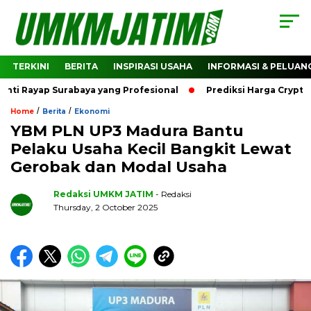
TERKINI
BERITA
INSPIRASI USAHA
INFORMASI & PELUAN
Rayap Surabaya yang Profesional
Prediksi Harga Crypto Bi
/
/
Home
Berita
Ekonomi
YBM PLN UP3 Madura Bantu
Pelaku Usaha Kecil Bangkit Lewat
Gerobak dan Modal Usaha
Redaksi UMKM JATIM
- Redaksi
Thursday, 2 October 2025