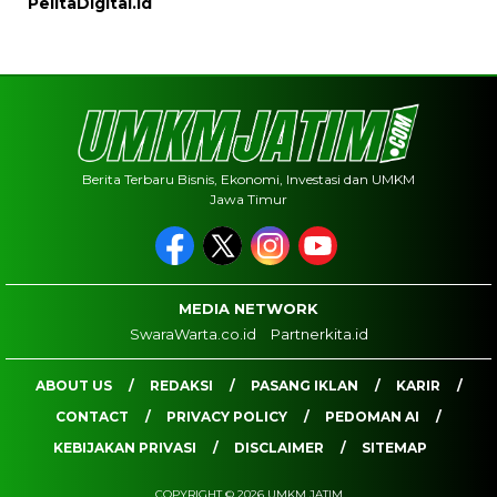
PelitaDigital.id
Berita Terbaru Bisnis, Ekonomi, Investasi dan UMKM
Jawa Timur
MEDIA NETWORK
SwaraWarta.co.id
Partnerkita.id
ABOUT US
REDAKSI
PASANG IKLAN
KARIR
CONTACT
PRIVACY POLICY
PEDOMAN AI
KEBIJAKAN PRIVASI
DISCLAIMER
SITEMAP
COPYRIGHT © 2026 UMKM JATIM